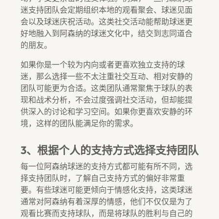
迷支持团队会定期组织本地的观看聚会、球迷见面
会以及球迷庆祝活动。这类社交活动能帮助球迷更
好地融入到阿森纳的球迷文化中，结交到志同道合
的朋友。
如果你是一个较为内向或者更喜欢独立支持的球
迷，那么选择一些不太注重社交互动、相对安静的
团队可能更为合适。这类团队通常聚焦于球队的表
现和战术分析，不会过度强调社交活动，但却能提
供深入的讨论和学习空间。如果你更喜欢安静的环
境，这样的团队能满足你的需求。
3、根据个人的支持方式选择支持团队
每一位阿森纳球迷的支持方式都可能有所不同，选
择支持团队时，了解自己支持方式的偏好非常重
要。有些球迷可能更倾向于情感化支持，这类球迷
通常对阿森纳有着深厚的情感，他们不仅仅是为了
观看比赛而支持球队，而是将球队的胜利与自己的