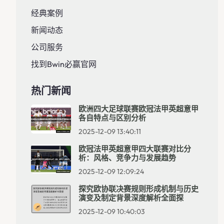
经典案例
新闻动态
公司服务
找到Bwin必赢官网
热门新闻
欧洲四大足球联赛欧冠法甲英超意甲
各自特点与区别分析
2025-12-09 13:40:11
欧冠法甲英超意甲四大联赛对比分
析：风格、竞争力与发展趋势
2025-12-09 12:09:24
探究欧协联决赛规则形成机制与历史
演变及制定背景深度解析全面探
2025-12-09 10:40:03