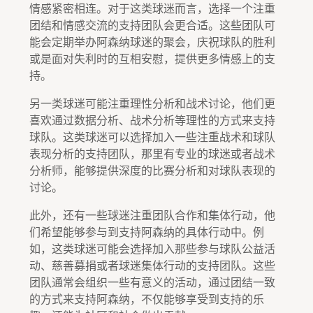
情感紧密相连。对于这类球迷而言，选择一个注重
团结和情感交流的支持团队会更合适。这些团队可
能会定期举办阿森纳球迷的聚会，庆祝球队的胜利
或是面对失利时的互相安慰，提供更多情感上的支
持。
另一类球迷可能注重理性分析和战术讨论，他们更
喜欢通过数据分析、战术分析等理性的方式来支持
球队。这类球迷可以选择加入一些注重战术和球队
表现分析的支持团队，那里有专业的球迷或者战术
分析师，能够提供深度的比赛分析和对球队表现的
讨论。
此外，还有一些球迷注重团队合作和集体行动，他
们希望能够参与到支持阿森纳的具体行动中。例
如，这类球迷可能会选择加入那些参与球队公益活
动、慈善募捐或者球迷集体行动的支持团队。这些
团队通常会组织一些有意义的活动，通过团结一致
的方式来支持阿森纳，不仅能够享受到支持的乐