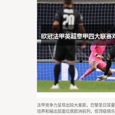
法甲竞争力呈现出较大差距，巴黎圣日耳曼
培养和输出层面位居欧洲前列，但顶级俱乐