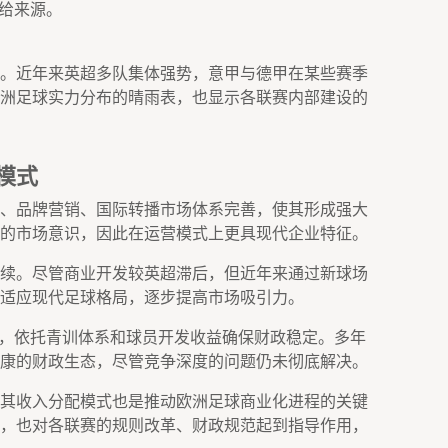
补给来源。
。近年来英超多队集体强势，意甲与德甲在某些赛季
洲足球实力分布的晴雨表，也显示各联赛内部建设的
模式
、品牌营销、国际转播市场体系完善，使其形成强大
的市场意识，因此在运营模式上更具现代企业特征。
续。尽管商业开发较英超滞后，但近年来通过新球场
适应现代足球格局，逐步提高市场吸引力。
心，依托青训体系和球员开发收益确保财政稳定。多年
康的财政生态，尽管竞争深度的问题仍未彻底解决。
其收入分配模式也是推动欧洲足球商业化进程的关键
，也对各联赛的规则改革、财政规范起到指导作用，