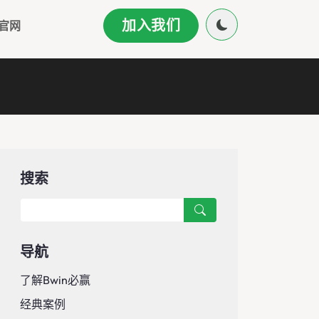
加入我们
赢官网
搜索
导航
了解Bwin必赢
经典案例