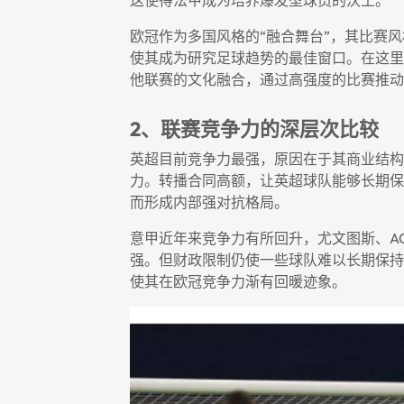
这使得法甲成为培养爆发型球员的沃土。
欧冠作为多国风格的“融合舞台”，其比赛
使其成为研究足球趋势的最佳窗口。在这里
他联赛的文化融合，通过高强度的比赛推动
2、联赛竞争力的深层次比较
英超目前竞争力最强，原因在于其商业结构
力。转播合同高额，让英超球队能够长期保
而形成内部强对抗格局。
意甲近年来竞争力有所回升，尤文图斯、A
强。但财政限制仍使一些球队难以长期保持
使其在欧冠竞争力渐有回暖迹象。