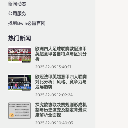
新闻动态
公司服务
找到Bwin必赢官网
热门新闻
欧洲四大足球联赛欧冠法甲
英超意甲各自特点与区别分
析
2025-12-09 13:40:11
欧冠法甲英超意甲四大联赛
对比分析：风格、竞争力与
发展趋势
2025-12-09 12:09:24
探究欧协联决赛规则形成机
制与历史演变及制定背景深
度解析全面探
2025-12-09 10:40:03