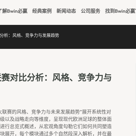
了解Bwin必赢
经典案例
新闻动态
公司服务
找到Bwin必
分析：风格、竞争力与发展趋势
联赛对比分析：风格、竞争力与
大联赛的风格、竞争力与未来发展趋势”展开系统性对
级以及战略走向等维度，呈现现代欧洲足球的整体面
进行总览式概述，从宏观角度勾勒它们如何共同塑造
块展开，每个模块通过多个自然段深入解析，并在最