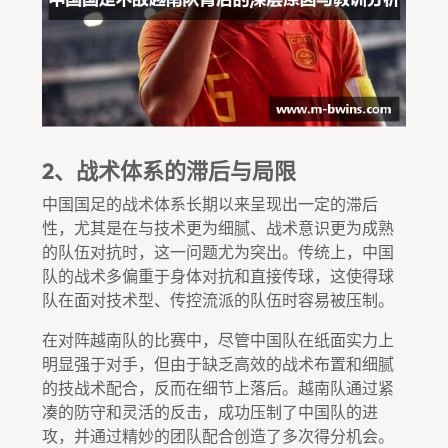
2、战术体系的滞后与局限
中国国足的战术体系长期以来呈现出一定的滞后
性，尤其是在与技术更为细腻、战术意识更为成熟
的队伍对抗时，这一问题尤为突出。传统上，中国
队的战术多偏重于身体对抗和直接传球，这使得球
队在面对技术型、传控流派的队伍时容易被压制。
在对阵越南队的比赛中，尽管中国队在纸面实力上
明显强于对手，但由于缺乏高效的战术布置和细腻
的技战术配合，反而在细节上落后。越南队通过紧
凑的防守和灵活的反击，成功压制了中国队的进
攻，并通过精妙的团队配合创造了多次得分机会。