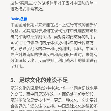
这种“实用主义”的战术体系对于应对中国队的单一
进攻模式非常有效。
Bwin必赢
中国国足长期以来未能在战术上进行有效的创新和
调整，尤其是对于如何在现代足球中处理控球与反
击的平衡缺乏深刻认识。面对像越南这样的对手，
国足往往依赖单纯的身体优势和简单的长传球方
式，导致了战术的单一和可预测性。因此，中国队
在应对越南队的快速反击和高强度压迫时，未能有
效组织起反攻，反而被对手利用战术上的缝隙进行
了打击。
3、足球文化的建设不足
足球文化的深厚积淀往往决定着一个国家足球水平
的高低，而中国足球在这一方面仍处于起步阶段。
足球不仅仅是竞技体育，更是一种文化，它需要社
会各界的广泛关注与支持。中国足球文化的建设不