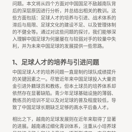
问题。本文将从四个方面对中国国足不敌越南队背
后的深层原因进行分析，并总结出相关的教训。这
些方面包括：足球人才的培养与引进、战术体系的
滞后与局限、足球文化的建设不足、以及管理体制
的不健全等。通过对这些问题的探讨，我们能够深
入理解中国足球为何屡屡在与较弱对手的较量中失
利，并为未来中国足球的发展提供一些思路。
1、足球人才的培养与引进问题
中国足球人才的培养问题一直是制约球队成绩提升
的关键因素之一。尽管近年来中国足球投入大量资
金引进外籍球员和教练，但本土球员的培养体系却
依然存在显著缺陷。青少年足球基础设施的薄弱、
教练员的培训不足以及对足球的普及程度较低，导
致了中国足球长期缺乏足够的高水平后备人才。
相比之下，越南的足球发展则在近年来取得了显著
的进展。越南通过细化青训体系，注重从小培养球