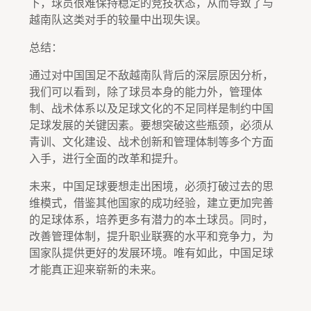
下，球员很难保持稳定的竞技状态，从而导致了与
越南队这类对手的较量中出现失误。
总结：
通过对中国国足不敌越南队背后的深层原因分析，
我们可以看到，除了球员本身的能力外，管理体
制、战术体系以及足球文化的不足同样是制约中国
足球发展的关键因素。要想突破这些瓶颈，必须从
青训、文化建设、战术创新和管理体制等多个方面
入手，进行全面的改革和提升。
未来，中国足球要想走出困境，必须打破过去的思
维模式，借鉴其他国家的成功经验，建立更加完善
的足球体系，培养更多有潜力的本土球员。同时，
改善管理体制，提升职业联赛的水平和竞争力，为
国家队提供更好的发展环境。唯有如此，中国足球
才能真正迎来崭新的未来。