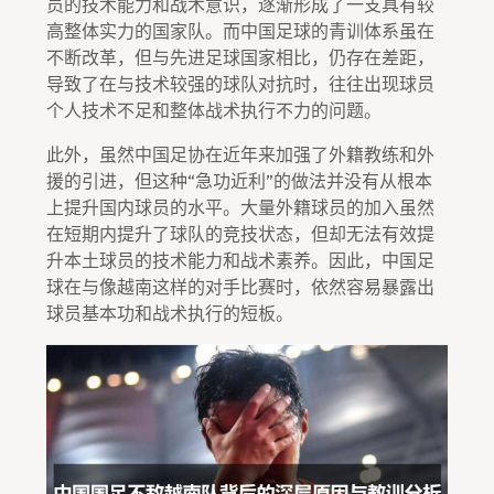
员的技术能力和战术意识，逐渐形成了一支具有较
高整体实力的国家队。而中国足球的青训体系虽在
不断改革，但与先进足球国家相比，仍存在差距，
导致了在与技术较强的球队对抗时，往往出现球员
个人技术不足和整体战术执行不力的问题。
此外，虽然中国足协在近年来加强了外籍教练和外
援的引进，但这种“急功近利”的做法并没有从根本
上提升国内球员的水平。大量外籍球员的加入虽然
在短期内提升了球队的竞技状态，但却无法有效提
升本土球员的技术能力和战术素养。因此，中国足
球在与像越南这样的对手比赛时，依然容易暴露出
球员基本功和战术执行的短板。