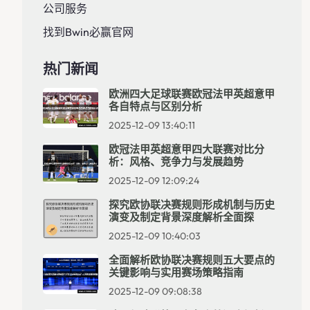
公司服务
找到Bwin必赢官网
热门新闻
欧洲四大足球联赛欧冠法甲英超意甲
各自特点与区别分析
2025-12-09 13:40:11
欧冠法甲英超意甲四大联赛对比分
析：风格、竞争力与发展趋势
2025-12-09 12:09:24
探究欧协联决赛规则形成机制与历史
演变及制定背景深度解析全面探
2025-12-09 10:40:03
全面解析欧协联决赛规则五大要点的
关键影响与实用赛场策略指南
2025-12-09 09:08:38