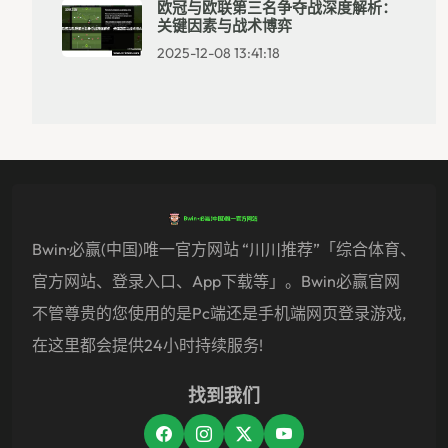
欧冠与欧联第三名争夺战深度解析：
关键因素与战术博弈
2025-12-08 13:41:18
Bwin·必赢(中国)唯一官方网站 “川川推荐”「综合体育、
官方网站、登录入口、app下载等」。Bwin必赢官网
不管尊贵的您使用的是pc端还是手机端网页登录游戏,
在这里都会提供24小时持续服务!
找到我们