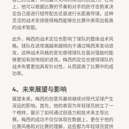
上，他可以根据比赛的节奏和对手的防守态势来决
定自己是进行短传配合还是进行长距离传球。这种
灵活的战术安排使得梅西能够在比赛中表现出极高
的战术智能。
此外，梅西的战术定位也影响了球队的整体战术风
格。球队在进攻端越来越倾向于通过梅西来发动进
攻，这种战术风格的变化使得球队在面对强敌时能
够更加有效地组织进攻。梅西的定位也使得球队的
战术布置更加具有针对性，从而提高了比赛中的成
功率。
4、未来展望与影响
展望未来，梅西的创意风暴将继续对现代足球产生
深远的影响。首先，他的表现为年轻球员树立了一
个榜样，展示了如何通过创造力和技术来主导比
赛。梅西的成功不仅仅体现在数据上，更在于他的
比赛风格和对比赛的理解，这些都为年轻球员提供