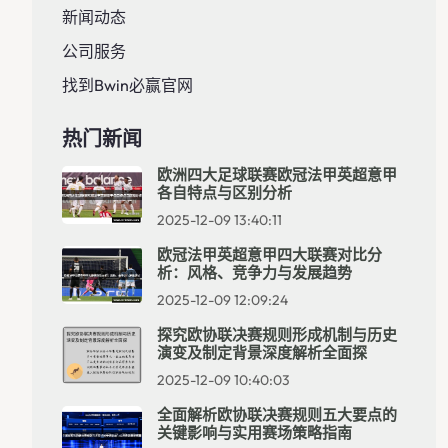
新闻动态
公司服务
找到Bwin必赢官网
热门新闻
欧洲四大足球联赛欧冠法甲英超意甲
各自特点与区别分析
2025-12-09 13:40:11
欧冠法甲英超意甲四大联赛对比分
析：风格、竞争力与发展趋势
2025-12-09 12:09:24
探究欧协联决赛规则形成机制与历史
演变及制定背景深度解析全面探
2025-12-09 10:40:03
全面解析欧协联决赛规则五大要点的
关键影响与实用赛场策略指南