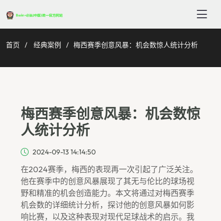
首页
经典案例
梅西赛季创意风暴：机会数惊人统计分析
梅西赛季创意风暴：机会数惊
人统计分析
2024-09-13 14:14:50
在2024赛季，梅西的表现再一次引起了广泛关注。
他在赛季中的创意风暴展现了其无与伦比的球场视
野和精准的机会创造能力。本文将通过对梅西赛季
机会数的详细统计分析，探讨他的创意风暴如何影
响比赛，以及这种表现对现代足球战术的启示。我