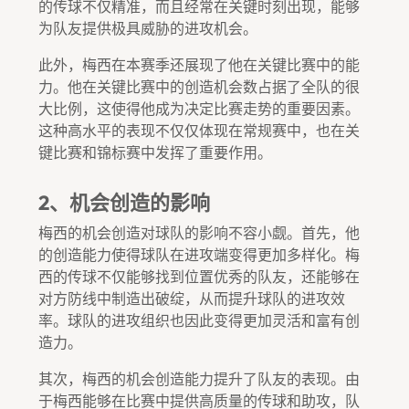
的传球不仅精准，而且经常在关键时刻出现，能够
为队友提供极具威胁的进攻机会。
此外，梅西在本赛季还展现了他在关键比赛中的能
力。他在关键比赛中的创造机会数占据了全队的很
大比例，这使得他成为决定比赛走势的重要因素。
这种高水平的表现不仅仅体现在常规赛中，也在关
键比赛和锦标赛中发挥了重要作用。
2、机会创造的影响
梅西的机会创造对球队的影响不容小觑。首先，他
的创造能力使得球队在进攻端变得更加多样化。梅
西的传球不仅能够找到位置优秀的队友，还能够在
对方防线中制造出破绽，从而提升球队的进攻效
率。球队的进攻组织也因此变得更加灵活和富有创
造力。
其次，梅西的机会创造能力提升了队友的表现。由
于梅西能够在比赛中提供高质量的传球和助攻，队