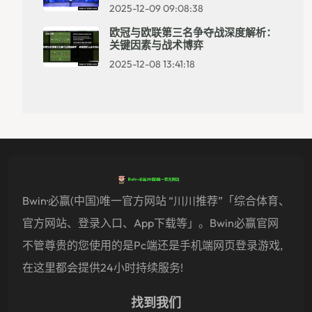
2025-12-09 09:08:38
欧冠与欧联第三名争夺战深度解析：
关键因素与战术博弈
2025-12-08 13:41:18
Bwin·必赢(中国)唯一官方网站 “川川推荐”「综合体育、
官方网站、登录入口、app下载等」。Bwin必赢官网
不管尊贵的您使用的是pc端还是手机端网页登录游戏,
在这里都会提供24小时持续服务!
找到我们