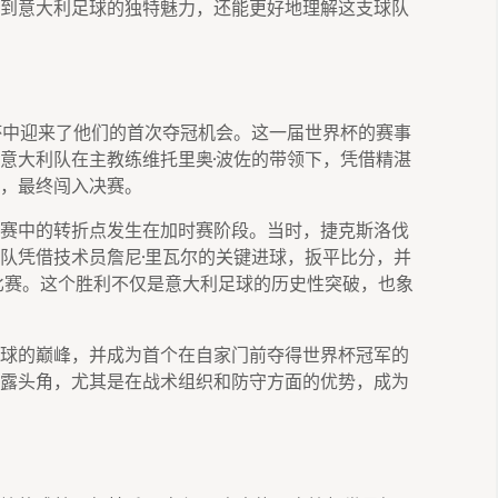
到意大利足球的独特魅力，还能更好地理解这支球队
界杯中迎来了他们的首次夺冠机会。这一届世界杯的赛事
意大利队在主教练维托里奥·波佐的带领下，凭借精湛
，最终闯入决赛。
赛中的转折点发生在加时赛阶段。当时，捷克斯洛伐
队凭借技术员詹尼·里瓦尔的关键进球，扳平比分，并
得比赛。这个胜利不仅是意大利足球的历史性突破，也象
球的巅峰，并成为首个在自家门前夺得世界杯冠军的
露头角，尤其是在战术组织和防守方面的优势，成为