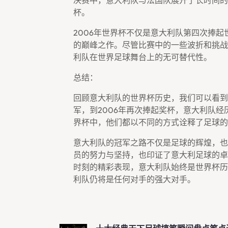
决赛中，意大利队与法国队展开了长时间的
杯。
2006年世界杯不仅是意大利队第四次捧
的巅峰之作。尽管比赛中的一些波折和挑战
利队在世界足球舞台上的无可替代性。
总结：
回顾意大利队的世界杯历史，我们可以看到
军，到2006年再次捧起奖杯，意大利队
界杯中，他们都以不同的方式诠释了足球的
意大利队的冠军之路不仅是足球的辉煌，也
员的努力与坚持，也印证了意大利足球的卓
时刻的精彩表现，意大利队始终是世界杯历
利队仍将是任何对手的强大对手。