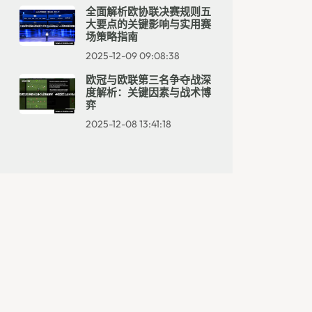
全面解析欧协联决赛规则五
大要点的关键影响与实用赛
场策略指南
2025-12-09 09:08:38
欧冠与欧联第三名争夺战深
度解析：关键因素与战术博
弈
2025-12-08 13:41:18