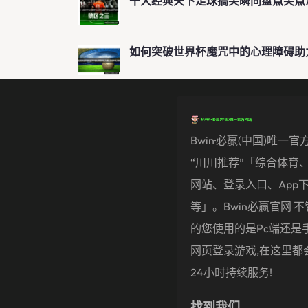
十大经典天下足球搞笑瞬间盘点笑点
如何突破世界杯魔咒中的心理障碍助
Bwin·必赢(中国)唯一官
“川川推荐”「综合体育
网站、登录入口、app
等」。Bwin必赢官网 
的您使用的是pc端还是
网页登录游戏,在这里都
24小时持续服务!
找到我们