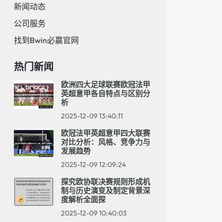
新闻动态
公司服务
找到Bwin必赢官网
热门新闻
欧洲四大足球联赛欧冠法甲
英超意甲各自特点与区别分
析
2025-12-09 13:40:11
欧冠法甲英超意甲四大联赛
对比分析：风格、竞争力与
发展趋势
2025-12-09 12:09:24
探究欧协联决赛规则形成机
制与历史演变及制定背景深
度解析全面探
2025-12-09 10:40:03