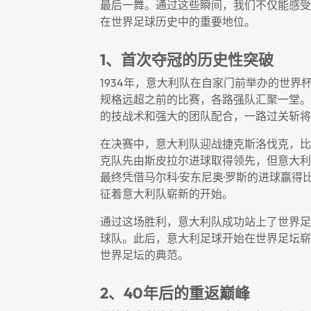
最后一舞。通过这些瞬间，我们不仅能感受
在世界足球历史中的重要地位。
1、首次夺冠的历史性突破
1934年，意大利队在自家门前举办的世
规格远超之前的比赛，各路强队汇聚一堂。
的技战术和强大的团队配合，一路过关斩将
在决赛中，意大利队迎战捷克斯洛伐克，比
克队先由斯皮拉尔进球取得领先，但意大利
最终凭借马尔科·安东尼奥·罗斯的进球赢
征着意大利队崭新的开始。
通过这场胜利，意大利队成功站上了世界足
球队。此后，意大利足球开始在世界足坛崭
世界足坛的典范。
2、40年后的重返巅峰