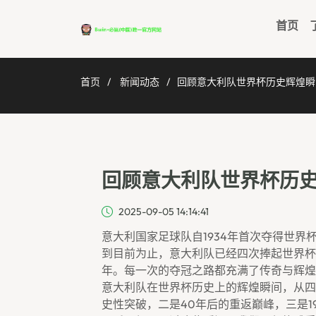
首页
首页
新闻动态
回顾意大利队世界杯历史辉煌瞬
回顾意大利队世界杯历
2025-09-05 14:14:41
意大利国家足球队自1934年首次夺得世
到目前为止，意大利队已经四次捧起世界杯奖杯，
年。每一次的夺冠之路都充满了传奇与辉煌
意大利队在世界杯历史上的辉煌瞬间，从四
史性突破，二是40年后的重返巅峰，三是1