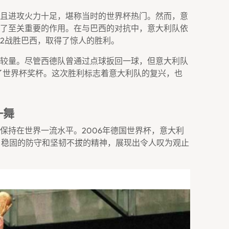
且进攻火力十足，堪称当时的世界杯热门。然而，意
了至关重要的作用。在与巴西的对抗中，意大利队依
-2战胜巴西，取得了惊人的胜利。
较量。尽管西德队曾通过点球扳回一球，但意大利队
起了世界杯奖杯。这次胜利标志着意大利队的复兴，也
一舞
保持在世界一流水平。2006年德国世界杯，意大利
了稳固的防守和坚韧不拔的精神，展现出令人叹为观止