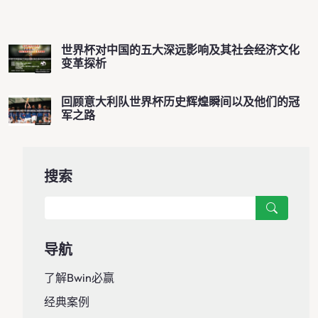
世界杯对中国的五大深远影响及其社会经济文化
变革探析
回顾意大利队世界杯历史辉煌瞬间以及他们的冠
军之路
搜索
导航
了解Bwin必赢
经典案例