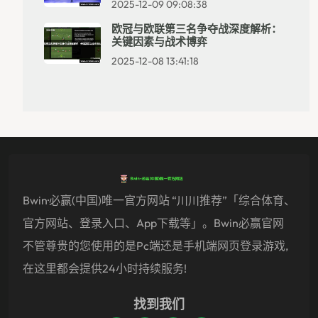
2025-12-09 09:08:38
欧冠与欧联第三名争夺战深度解析：
关键因素与战术博弈
2025-12-08 13:41:18
Bwin·必赢(中国)唯一官方网站 “川川推荐”「综合体育、
官方网站、登录入口、app下载等」。Bwin必赢官网
不管尊贵的您使用的是pc端还是手机端网页登录游戏,
在这里都会提供24小时持续服务!
找到我们