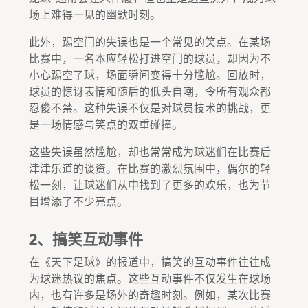
场上难得一见的幽默时刻。
此外，踢空门的失误也是一个常见的笑点。在某场
比赛中，一名本应轻松打进空门的球员，却因为不
小心踢空了球，场面瞬间变得十分尴尬。回放时，
球员的惊讶表情和随后的低头自嘲，令所有观众都
忍俊不禁。这种失误不仅是对球员技术的挑战，更
是一场情感与笑点的双重碰撞。
这些失误虽然尴尬，却也常常成为球迷们在比赛后
津津乐道的谈资。在比赛的激烈氛围中，偶尔的轻
松一刻，让球迷们从中找到了更多的欢乐，也为节
目增添了不少亮点。
2、搞笑互动事件
在《天下足球》的报道中，搞笑的互动事件往往成
为球迷热议的焦点。这些互动事件不仅发生在球场
内，也有许多是场外的奇趣时刻。例如，某次比赛