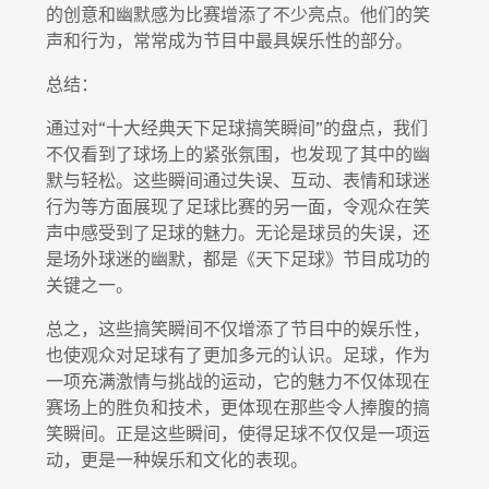
的创意和幽默感为比赛增添了不少亮点。他们的笑
声和行为，常常成为节目中最具娱乐性的部分。
总结：
通过对“十大经典天下足球搞笑瞬间”的盘点，我们
不仅看到了球场上的紧张氛围，也发现了其中的幽
默与轻松。这些瞬间通过失误、互动、表情和球迷
行为等方面展现了足球比赛的另一面，令观众在笑
声中感受到了足球的魅力。无论是球员的失误，还
是场外球迷的幽默，都是《天下足球》节目成功的
关键之一。
总之，这些搞笑瞬间不仅增添了节目中的娱乐性，
也使观众对足球有了更加多元的认识。足球，作为
一项充满激情与挑战的运动，它的魅力不仅体现在
赛场上的胜负和技术，更体现在那些令人捧腹的搞
笑瞬间。正是这些瞬间，使得足球不仅仅是一项运
动，更是一种娱乐和文化的表现。