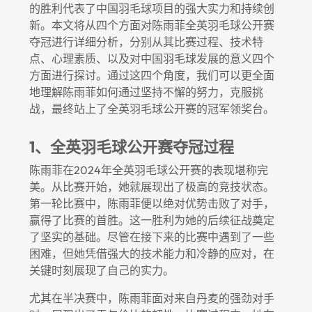
的胜利代表了中国羽毛球项目的强大实力和持续创
新。本文将从四个方面对陈雨菲全英羽毛球公开赛
夺冠进行详细分析，分别从其比赛过程、技术特
点、心理素质、以及对中国羽毛球发展的意义四个
方面进行探讨。通过这四个角度，我们可以更全面
地理解陈雨菲如何通过坚持不懈的努力，克服挑
战，最终站上了全英羽毛球公开赛的冠军领奖台。
1、全英羽毛球公开赛夺冠过程
陈雨菲在2024年全英羽毛球公开赛的表现堪称完
美。从比赛开始，她就展现出了极高的竞技状态。
第一轮比赛中，陈雨菲便以绝对优势击败了对手，
赢得了比赛的首胜。这一胜利为她的后续征战奠定
了坚实的基础。尽管在接下来的比赛中遇到了一些
困难，但她凭借强大的技术能力和冷静的应对，在
关键时刻展现了自己的实力。
尤其在半决赛中，陈雨菲面对来自丹麦的强劲对手