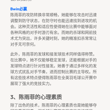
Bwin必赢
陈雨菲的攻防转换非常顺畅，她能够在攻击时迅速
调整到防守状态，在防守时也能迅速找到进攻的机
会。这种灵活性和适应性使得她在比赛中能够面对
各种风格的对手时游刃有余。而她的杀球和网前技
术尤为突出，许多关键时刻，她的精准扣杀常常让
对手无可奈何。
此外，陈雨菲的发球和接发球技术同样值得称赞。
在比赛中，她不仅能够稳定发球，还能根据对手的
发球特点进行针对性接发。她善于通过多样化的发
球方式扰乱对手节奏，进而控制比赛的主导权。所
有这些技术特点使得陈雨菲在全英羽毛球公开赛中
展现了强大的竞技实力。
3、陈雨菲的心理素质
除了出色的技术，陈雨菲的心理素质也是她能够夺