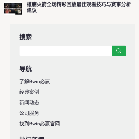
雄鹿火箭全场精彩回放最佳观看技巧与赛事分析
建议
搜索
导航
了解Bwin必赢
经典案例
新闻动态
公司服务
找到Bwin必赢官网