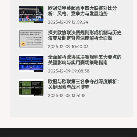
欧冠法甲英超意甲四大联赛对比分
析：风格、竞争力与发展趋势
2025-12-09 12:09:24
探究欧协联决赛规则形成机制与历史
演变及制定背景深度解析全面探
2025-12-09 10:40:03
全面解析欧协联决赛规则五大要点的
关键影响与实用赛场策略指南
2025-12-09 09:08:38
欧冠与欧联第三名争夺战深度解析：
关键因素与战术博弈
2025-12-08 13:41:18