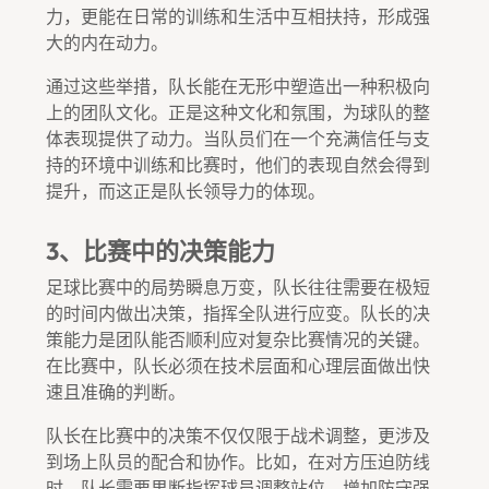
力，更能在日常的训练和生活中互相扶持，形成强
大的内在动力。
通过这些举措，队长能在无形中塑造出一种积极向
上的团队文化。正是这种文化和氛围，为球队的整
体表现提供了动力。当队员们在一个充满信任与支
持的环境中训练和比赛时，他们的表现自然会得到
提升，而这正是队长领导力的体现。
3、比赛中的决策能力
足球比赛中的局势瞬息万变，队长往往需要在极短
的时间内做出决策，指挥全队进行应变。队长的决
策能力是团队能否顺利应对复杂比赛情况的关键。
在比赛中，队长必须在技术层面和心理层面做出快
速且准确的判断。
队长在比赛中的决策不仅仅限于战术调整，更涉及
到场上队员的配合和协作。比如，在对方压迫防线
时，队长需要果断指挥球员调整站位，增加防守强