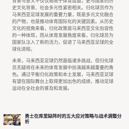
背景与意义不仅仅局限于体育层面，更与国家的历
史文化背景、社会多元性紧密相关。归化球员作为
马来西亚足球发展的重要力量，既是多元文化融合
的产物，也是推动体育国际化的关键因素。从历史
文化的视角来看，归化政策是马来西亚文化包容性
的一种体现，而从体育发展角度来看，归化球员为
国家队注入了新的活力，促进了马来西亚足球的全
球化进程。
未来，马来西亚足球仍然面临诸多挑战，但归化球
员无疑将在未来的体育发展中扮演越来越重要的角
色。通过平衡归化政策和本土发展，马来西亚足球
有望在国际舞台上取得更加出色的成绩，推动足球
运动在全社会的普及和发展。
勇士在库里缺阵时的五大应对策略与战术调整分
析