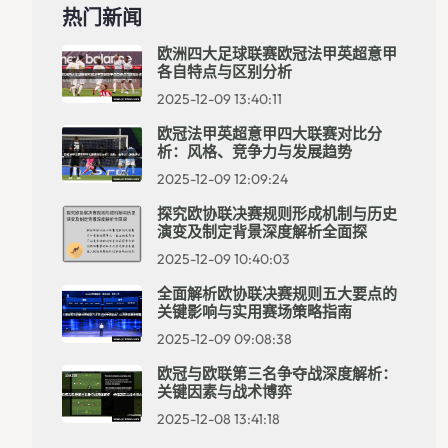
热门新闻
欧洲四大足球联赛欧冠法甲英超意甲
各自特点与区别分析
2025-12-09 13:40:11
欧冠法甲英超意甲四大联赛对比分
析：风格、竞争力与发展趋势
2025-12-09 12:09:24
探究欧协联决赛规则形成机制与历史
演变及制定背景深度解析全面探
2025-12-09 10:40:03
全面解析欧协联决赛规则五大要点的
关键影响与实用赛场策略指南
2025-12-09 09:08:38
欧冠与欧联第三名争夺战深度解析：
关键因素与战术博弈
2025-12-08 13:41:18