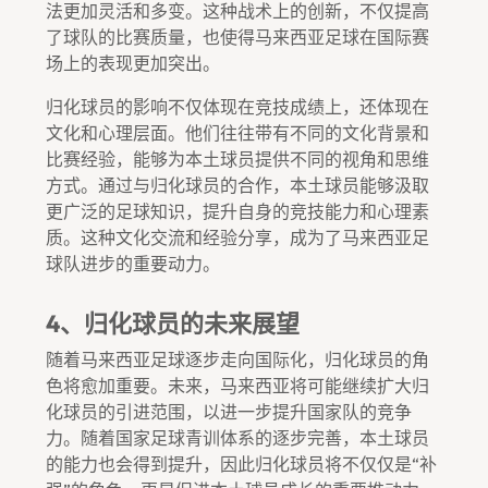
法更加灵活和多变。这种战术上的创新，不仅提高
了球队的比赛质量，也使得马来西亚足球在国际赛
场上的表现更加突出。
归化球员的影响不仅体现在竞技成绩上，还体现在
文化和心理层面。他们往往带有不同的文化背景和
比赛经验，能够为本土球员提供不同的视角和思维
方式。通过与归化球员的合作，本土球员能够汲取
更广泛的足球知识，提升自身的竞技能力和心理素
质。这种文化交流和经验分享，成为了马来西亚足
球队进步的重要动力。
4、归化球员的未来展望
随着马来西亚足球逐步走向国际化，归化球员的角
色将愈加重要。未来，马来西亚将可能继续扩大归
化球员的引进范围，以进一步提升国家队的竞争
力。随着国家足球青训体系的逐步完善，本土球员
的能力也会得到提升，因此归化球员将不仅仅是“补