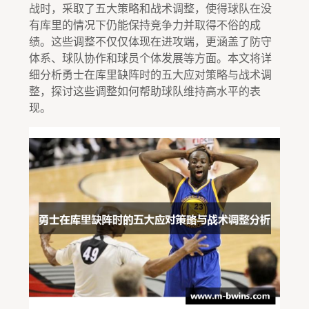
战时，采取了五大策略和战术调整，使得球队在没
有库里的情况下仍能保持竞争力并取得不俗的成
绩。这些调整不仅仅体现在进攻端，更涵盖了防守
体系、球队协作和球员个体发展等方面。本文将详
细分析勇士在库里缺阵时的五大应对策略与战术调
整，探讨这些调整如何帮助球队维持高水平的表
现。