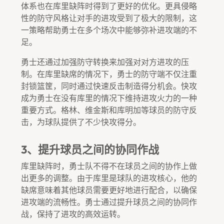
体系也在库里缺阵时得到了更好的优化。更具侵略
性的防守风格让对手的进攻受到了极大的限制，这
一策略帮助勇士在多个场次中能够弥补进攻端的不
足。
勇士还通过加强防守转换来加强对对方进攻的压
制。在库里缺席的情况下，勇士的防守端不仅注重
封锁篮筐，同时通过快速反击制造得分机会。快攻
成为勇士在没有库里的情况下维持进攻火力的一种
重要方式。格林、维金斯和库明加等球员的防守反
击，为球队提供了不少快攻得分。
3、提升球员之间的协同作战
库里缺阵时，勇士队不得不在球员之间的协作上做
出更多的调整。由于库里是球队的进攻核心，他的
缺席意味着其他球员需要更好地进行配合，以确保
进攻端的流畅性。勇士通过提升球员之间的协同作
战，保持了进攻的高效运转。