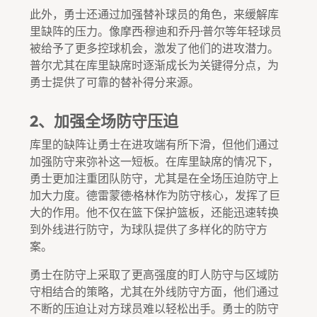
此外，勇士还通过加强替补球员的角色，来缓解库
里缺阵的压力。像摩西·穆迪和乔丹·普尔等年轻球员
被给予了更多控球机会，激发了他们的进攻潜力。
普尔尤其在库里缺席时逐渐成长为关键得分点，为
勇士提供了可靠的替补得分来源。
2、加强全场防守压迫
库里的缺阵让勇士在进攻端有所下滑，但他们通过
加强防守来弥补这一短板。在库里缺席的情况下，
勇士更加注重团队防守，尤其是在全场压迫防守上
加大力度。德雷蒙德·格林作为防守核心，发挥了巨
大的作用。他不仅在篮下保护篮板，还能迅速转换
到外线进行防守，为球队提供了多样化的防守方
案。
勇士在防守上采取了更高强度的盯人防守与区域防
守相结合的策略，尤其在外线防守方面，他们通过
不断的压迫让对方球员难以轻松出手。勇士的防守