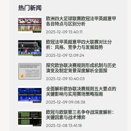
热门新闻
欧洲四大足球联赛欧冠法甲英超意甲
各自特点与区别分析
2025-12-09 13:40:11
欧冠法甲英超意甲四大联赛对比分
析：风格、竞争力与发展趋势
2025-12-09 12:09:24
探究欧协联决赛规则形成机制与历史
演变及制定背景深度解析全面探
2025-12-09 10:40:03
全面解析欧协联决赛规则五大要点的
关键影响与实用赛场策略指南
2025-12-09 09:08:38
欧冠与欧联第三名争夺战深度解析：
关键因素与战术博弈
2025-12-08 13:41:18