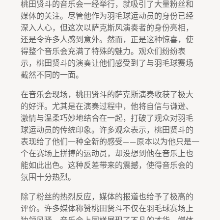
桃田贤斗的音乐会一经举行，就吸引了大量粉丝和
媒体的关注。尽管他作为羽毛球运动员的身份已经
深入人心，但这次以萨克斯风演奏者的身份亮相，
还是令许多人感到意外。然而，正是这种惊喜，使
得整个音乐会充满了特殊的魅力。观众们纷纷表
示，桃田贤斗的演奏让他们感受到了与羽毛球赛场
截然不同的一面。
在音乐会现场，桃田贤斗的萨克斯演奏收获了极大
的好评。尤其是在演奏过程中，他将自信与谦逊、
激情与温柔巧妙地结合在一起，打破了观众对羽毛
球运动员的传统印象。许多观众表示，桃田贤斗的
表现给了他们一种全新的感受——原本以为他只是一
个在赛场上拼搏的运动员，却没想到他在音乐上也
能如此出色。这种反差带来的震撼，使得音乐会的
氛围十分热烈。
除了粉丝的热烈反应，媒体的报道也给予了极高的
评价。许多媒体称赞桃田贤斗不仅在羽毛球赛场上
独领风骚，音乐会上同样展现了不凡的才华。媒体