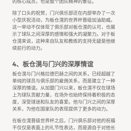
的核心成员，也是整个团队精神的象征。
除了口头的祝贺，门兴俱乐部还在内部举办了一次
小型庆祝活动，为板仓滉的世界杯晋级加油助威。
这一举动不仅体现了俱乐部对板仓滉的认可，也展
示了球队之间深厚的感情和强大的凝聚力。对于板
仓滉来说，这种来自队友和教练的支持无疑是他继
续前行的动力。
4、板仓滉与门兴的深厚情谊
板仓滉与门兴格拉德巴赫之间的关系，已经超越了
单纯的球员与俱乐部的雇佣关系，而是建立了一种
深厚的情谊。从加盟门兴以来，板仓滉不仅在球场
上为球队贡献力量，在场外也始终保持着积极的态
度，深受球迷和队友的喜爱。他与门兴之间的深厚
关系，为他在国家队的表现提供了更多的动力。
在板仓滉晋级世界杯之后，门兴俱乐部对他的祝福
不仅仅是表面上的礼节性表达，而是源自于对他长