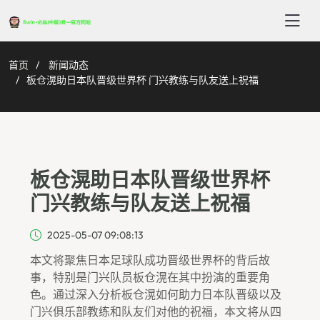
首页
新闻动态
板仓滉助日本队晋级世界杯 门兴教练与队友送上祝福
板仓滉助日本队晋级世界杯
门兴教练与队友送上祝福
2025-05-07 09:08:13
本文将聚焦日本足球队成功晋级世界杯的背后故
事，特别是门兴队员板仓滉在其中扮演的重要角
色。通过深入分析板仓滉如何助力日本队晋级以及
门兴俱乐部教练和队友们对他的祝福，本文将从四