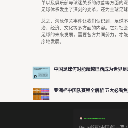
革以及俱乐部与球迷关系的改善等方面的深
足球体系发生了深刻的变革，还为全球足球
总之，海瑟尔关事件让我们认识到，足球不
治、经济、文化等多方面的内容。它对社会
足球的未来发展，需要各方共同努力，才能
序地发展。
中国足球何时能超越巴西成为世界足
亚洲杯中国队赛程全解析 五大必看
Bwin·必赢(中国)唯一官