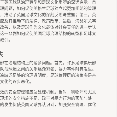
于英国球队治理转型和足球文化重塑的深远启示。首
理问题，如何促使英格兰足球建立起更加规范的管理
，推动了英国足球文化的深刻反思与重塑；第三，英
应及其推动下的法律、政策改革；最后，海瑟尔关事
改善，以及足球作为文化载体对社会责任的进一步认
这一悲剧如何促使英国足球治理结构的转型和足球文
教训。
失
部在治理结构上的诸多问题。首先，许多足球俱乐部
队与球迷之间的关系逐渐紧张，暴力事件时有发生。
遍缺乏足够的治理透明度，足球管理层的决策多是基
文化的逐步恶化。
效的安全管理和应急处理机制。当时，利物浦与尤文
现场的安全措施不足，疏于对暴力行为的预防与处
的发生促使英国足球界认识到，加强安全管理、优化