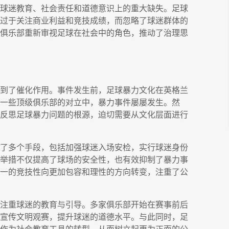
球迷教育、社会责任和道德意识上的重大缺失。足球
过于关注商业利益和竞技成绩，而忽略了球迷群体的
俱乐部重新审视足球在社会中的角色，推动了治理思
到了催化作用。事件发生前，足球暴力文化在英格兰
一些顶级俱乐部的对立中，暴力事件屡屡发生。然
反思足球暴力问题的根源，迫切需要从文化层面进行
了多个手段，包括加强球迷入场安检，实行球迷身份
举措不仅提高了球场的安全性，也有效抑制了暴力事
一的竞技性向更加包容和理性的方向转变，注重了公
注重球迷的教育与引导。多家俱乐部开始在赛事前后
宣传文明观赛，提升球迷的道德水平。与此同时，足