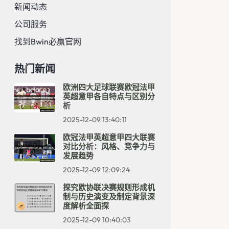
新闻动态
公司服务
找到Bwin必赢官网
热门新闻
欧洲四大足球联赛欧冠法甲
英超意甲各自特点与区别分
析
2025-12-09 13:40:11
欧冠法甲英超意甲四大联赛
对比分析：风格、竞争力与
发展趋势
2025-12-09 12:09:24
探究欧协联决赛规则形成机
制与历史演变及制定背景深
度解析全面探
2025-12-09 10:40:03