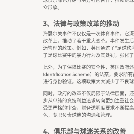
球俱乐部也开始与地方社区合作，推动足球
众形象。
3、法律与政策改革的推动
海瑟尔关事件不仅仅是一次体育事件，它深
改革上，推动了若干重大变革。事件发生后
迷管理的政策。例如，英国通过了“足球秩序法”（Fo
了足球比赛中的暴力行为及其处罚，强化了
此外，为了保障比赛的安全性，英国政府还通过
Identification Scheme）的法
进行身份验证。这项政策大大减少了不良球
同时，政府的改革不仅局限于法律层面，还
步从单纯的竞技利益追求转向更加注重社会
受更严格的审查，财务透明度要求不断提高
色，专职负责球迷的沟通和管理。
4、俱乐部与球迷关系的改善