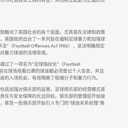
作为社会教育工具的转型，从而树立起更为正面的公
刻触动了英国社会的各个层面，尤其是在法律和政策
，英国政府出台了一系列旨在遏制足球暴力和加强球
otball Offences Act 1986），该法明确规定
对暴力球迷的法律惩戒。
了一项名为“足球指纹化”（Football
案，要求所有前往球场观看比赛的球迷都必须登记个人信息，并且
迷的入场机会，有效隔离了极端分子和暴力行为。
包括加强对俱乐部的监管。足球俱乐部的经营模式逐
责任与安全保障的长远目标。俱乐部的管理层开始接
，甚至一些俱乐部开始引入专门的“球迷关系经理”角