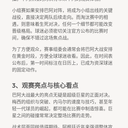
小组赛如果安排巴阿对阵，将成为小组出线的关键
战役，直接决定两队后续走向。而淘汰赛中的相
遇，则意味着生死对决，任何一个细节都可能改变
晋级格局。球迷必须密切关注官方公布的比赛时
间，确保不错过这场焦点战。
为了方便观众，赛事组委会通常会将巴阿大战安排
在黄金时段，方便全球球迷收看。因此，在时间表
公布后，第一时间标注在日历上，已成为资深球迷
的固定动作。
3、观赛亮点与核心看点
巴阿大战最大的亮点无疑是超级巨星的正面对决。
梅西的组织与突破、内马尔的速度与技巧，甚至年
轻一代球员的崛起，都可能在比赛中制造惊喜。巨
星之间的碰撞常常决定整场比赛的走势。
战术层面同样值得期待。阿根廷近年来强调整体攻