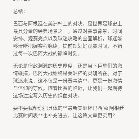
总结：
巴西与阿根廷在美洲杯上的对决，是世界足球史上
最具分量的经典场景之一。通过对赛事背景、时间
安排、观赛亮点以及球迷攻略的全面解析，球迷能
够清晰把握赛程脉络，提前规划好观赛时间，不错
过每一次巴阿大战的巅峰时刻。
无论是宿敌渊源的历史厚度，还是当下巨星们的激
情碰撞，巴阿大战始终是美洲杯的灵魂所在。对于
球迷来说，这不仅是一份赛事清单，更是一份激情
与信仰的守候。随着比赛的临近，让我们一起期待
这场注定写入历史的绿茵对决。
要不要我帮你把具体的**最新美洲杯巴西 Vs 阿根廷
比赛时间表**也补充进去，让这篇文章更实用？