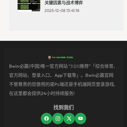
关键因素与战术博弈
2025-12-08 13:41:18
Bwin·必赢(中国)唯一官方网站 “川川推荐”「综合体育、
官方网站、登录入口、app下载等」。Bwin必赢官网
不管尊贵的您使用的是pc端还是手机端网页登录游戏,
在这里都会提供24小时持续服务!
找到我们