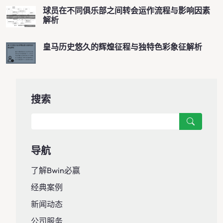
球员在不同俱乐部之间转会运作流程与影响因素
解析
皇马历史悠久的辉煌征程与独特色彩象征解析
搜索
导航
了解Bwin必赢
经典案例
新闻动态
公司服务