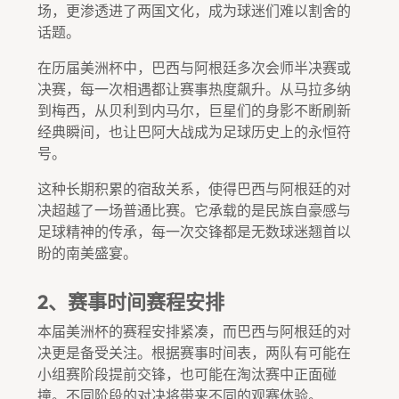
场，更渗透进了两国文化，成为球迷们难以割舍的
话题。
在历届美洲杯中，巴西与阿根廷多次会师半决赛或
决赛，每一次相遇都让赛事热度飙升。从马拉多纳
到梅西，从贝利到内马尔，巨星们的身影不断刷新
经典瞬间，也让巴阿大战成为足球历史上的永恒符
号。
这种长期积累的宿敌关系，使得巴西与阿根廷的对
决超越了一场普通比赛。它承载的是民族自豪感与
足球精神的传承，每一次交锋都是无数球迷翘首以
盼的南美盛宴。
2、赛事时间赛程安排
本届美洲杯的赛程安排紧凑，而巴西与阿根廷的对
决更是备受关注。根据赛事时间表，两队有可能在
小组赛阶段提前交锋，也可能在淘汰赛中正面碰
撞。不同阶段的对决将带来不同的观赛体验。