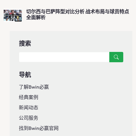
切尔西与巴萨阵型对比分析 战术布局与球员特点
全面解析
搜索
导航
了解Bwin必赢
经典案例
新闻动态
公司服务
找到Bwin必赢官网