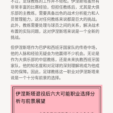
不过，足球教练的工作并不轻松。伊涅斯塔虽然有
非常丰富的比赛经验，但担任教练后，尤其是大俱
乐部的主教练，需要具备出色的战术分析能力和人
员管理能力，这对任何教练来说都是巨大的挑战。
此外，教练需要处理与球员之间的关系，解决战术
布置的实际问题，这对伊涅斯塔来说是一个全新的
挑战。
但伊涅斯塔作为巴萨和西班牙国家队的传奇中场，
他的人脉和经验无疑会为他赢得不少机会。无论是
作为大俱乐部的中层教练，还是未来执教西班牙国
家队，他的知名度和对足球的深刻理解将成为他成
功的保障。因此，足球教练这一职业对伊涅斯塔来
说是一个十分有前景的选择。