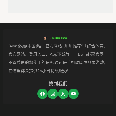
Bwin·必赢(中国)唯一官方网站 “川川推荐”「综合体育、
官方网站、登录入口、app下载等」。Bwin必赢官网
不管尊贵的您使用的是pc端还是手机端网页登录游戏,
在这里都会提供24小时持续服务!
找到我们