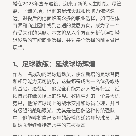
塔在2023年宣布退役，迎来了新的人生阶段。尽管
离开了绿茵场，但他的足球天赋和影响力依然深
远。退役后的他面临着众多的职业选择，如何在体
育界和商业圈中找到合适的发展方向，成为了一个
备受关注的话题。本文将从六个方面分析伊涅斯塔
退役后的可能职业选择，并对每个选择的前景做出
展望。
1、足球教练：延续球场辉煌
作为一名成功的足球运动员，伊涅斯塔的足球智商
和领导能力无可挑剔，这些都是成为一名优秀教练
的基础。退役后，他完全有能力步入教练行业，延
续自己在绿茵场上的辉煌。教练生涯的一个最大优
势是，他深谙球场上的战术安排和球员心理，并且
有极强的战略眼光。尤其是在巴萨这种传统强队
中，他能够将自己多年的经验传递给年轻球员，帮
助球队继续维持高水平的竞技状态。