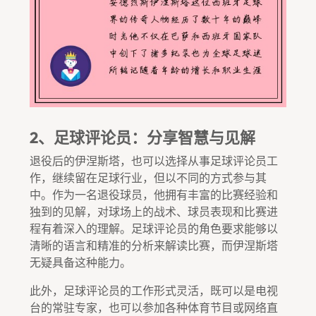
2、足球评论员：分享智慧与见解
退役后的伊涅斯塔，也可以选择从事足球评论员工
作，继续留在足球行业，但以不同的方式参与其
中。作为一名退役球员，他拥有丰富的比赛经验和
独到的见解，对球场上的战术、球员表现和比赛进
程有着深入的理解。足球评论员的角色要求能够以
清晰的语言和精准的分析来解读比赛，而伊涅斯塔
无疑具备这种能力。
此外，足球评论员的工作形式灵活，既可以是电视
台的常驻专家，也可以参加各种体育节目或网络直