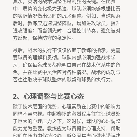
其次，灵活的战术调整也是制胜的关键。在比赛
中，局势的变化极为迅速，球队必须能够根据比赛
的实际情况做出适时的战术调整。例如，当球队落
后时，教练应迅速调整阵型，增加进攻球员，提升
进攻强度；而当领先时，合理控制节奏，避免被对
方反超，保持防守的稳定性。
最后，战术的执行不仅仅依赖于教练的指示，更需
要球员的理解和贯彻。球队内部必须加强战术学
习，确保每名球员都能明白自己在战术体系中的角
色，并在比赛中灵活应对各种情况。战术的成功与
否往往取决于球队整体的默契和球员的执行力。
2、心理调整与比赛心态
除了技术层面的优势，心理素质在比赛中的影响力
同样不容忽视。中超赛场的激烈程度往往让球员处
于巨大的心理压力之下，这时候，球队的心理调整
能力尤为重要。教练应为球员提供心理支持，帮助
他们在压力中保持冷静，避免因焦虑而做出错误决