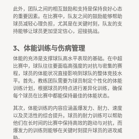
此外，团队之间的相互鼓励和支持是保持良好心态
的重要因素。在比赛中，队友之间的鼓励能够帮助
球员减轻心理负担，尤其是在关键时刻，队友的支
持能够让球员更加坚定信心，迎接挑战。
3、体能训练与伤病管理
体能的充沛是支撑球队高水平表现的基础。在中超
比赛中，球队往往要面临高强度的对抗与密集的赛
程，球员的体能状况直接影响到球队的整体竞技水
平。首先，教练团队需要为球员制定个性化的体能
训练计划，根据球员的特点进行差异化训练，确保
每个球员在比赛中都能保持最佳的体能状态。
其次，体能训练的内容应涵盖爆发力、耐力、速度
以及灵活性的综合提升。球员的耐力训练可以帮助
他们在长时间的比赛中保持高效的跑动与对抗，而
爆发力的训练则能够在关键时刻提升球员的进攻威
胁。