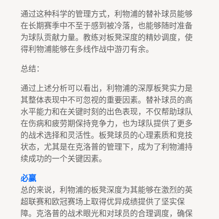
通过这种科学的管理方式，利物浦的替补球员能够
在长期赛季中不至于感到被冷落，也能够随时准备
为球队贡献力量。教练对板凳深度的精妙调度，使
得利物浦能够在多线作战中游刃有余。
总结：
通过上述分析可以看出，利物浦的深厚板凳实力是
其整体表现中不可忽视的重要因素。替补球员的高
水平能力和在关键时刻的出色表现，不仅帮助球队
在伤病和疲劳期保持竞争力，也为球队提供了更多
的战术选择和灵活性。板凳球员的心理素质和竞技
状态，尤其是在克洛普的管理下，成为了利物浦持
续成功的一个关键因素。
必赢
总的来说，利物浦的板凳深度为其能够在激烈的英
超联赛和欧冠赛场上取得优异成绩提供了坚实保
障。克洛普的战术眼光和对球员的合理调度，确保