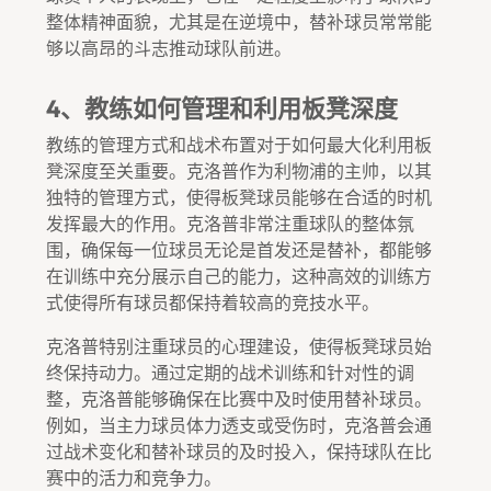
整体精神面貌，尤其是在逆境中，替补球员常常能
够以高昂的斗志推动球队前进。
4、教练如何管理和利用板凳深度
教练的管理方式和战术布置对于如何最大化利用板
凳深度至关重要。克洛普作为利物浦的主帅，以其
独特的管理方式，使得板凳球员能够在合适的时机
发挥最大的作用。克洛普非常注重球队的整体氛
围，确保每一位球员无论是首发还是替补，都能够
在训练中充分展示自己的能力，这种高效的训练方
式使得所有球员都保持着较高的竞技水平。
克洛普特别注重球员的心理建设，使得板凳球员始
终保持动力。通过定期的战术训练和针对性的调
整，克洛普能够确保在比赛中及时使用替补球员。
例如，当主力球员体力透支或受伤时，克洛普会通
过战术变化和替补球员的及时投入，保持球队在比
赛中的活力和竞争力。