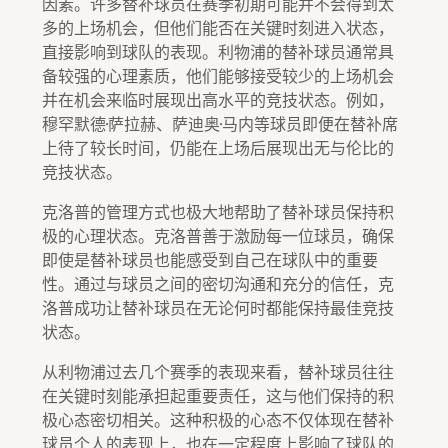
因素。许多替补球员在赛季初期可能并不会得到太
多的上场机会，但他们能否在关键时刻进入状态，
直接影响到球队的表现。利物浦的替补球员通常具
备较强的心理素质，他们能够接受较少的上场机会
并在机会来临时展现出高水平的竞技状态。例如，
穆罕默德·萨拉赫、萨迪奥·马内等球员即便在替补席
上待了较长时间，仍能在上场后展现出无与伦比的
竞技状态。
克洛普的管理方式也极大地帮助了替补球员保持积
极的心理状态。克洛普善于激励每一位球员，确保
即使是替补球员也能感受到自己在球队中的重要
性。通过与球员之间的密切沟通和充分的信任，克
洛普成功让替补球员在无论何时都能保持最佳竞技
状态。
从利物浦过去几个赛季的表现来看，替补球员往往
在关键时刻能承担起重要责任，这与他们保持的积
极心态密切相关。这种积极的心态不仅体现在替补
球员个人的表现上，也在一定程度上影响了球队的