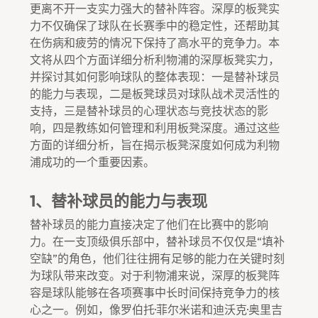
更离不开一支实力强大的替补阵容。深厚的板凳实
力不仅确保了球队在长赛季中的稳定性，还帮助其
在伤病和疲劳的情况下保持了高水平的竞争力。本
文将从四个方面详细分析利物浦的深厚板凳实力，
并探讨其如何影响球队的整体表现：一是替补球员
的能力与表现，二是板凳球员对球队战术灵活性的
支持，三是替补球员的心理状态与竞技状态的影
响，四是教练如何管理和利用板凳深度。通过这些
方面的详细分析，旨在揭示板凳深度如何成为利物
浦成功的一个重要因素。
1、替补球员的能力与表现
替补球员的能力直接决定了他们在比赛中的影响
力。在一支顶级俱乐部中，替补球员不仅仅是“填补
空缺”的角色，他们往往拥有足够的能力在关键时刻
为球队带来改变。对于利物浦来说，深厚的板凳阵
容是球队能够在各项赛事中长时间保持竞争力的核
心之一。例如，像罗伯托·菲尔米诺和迪沃克·奥里吉