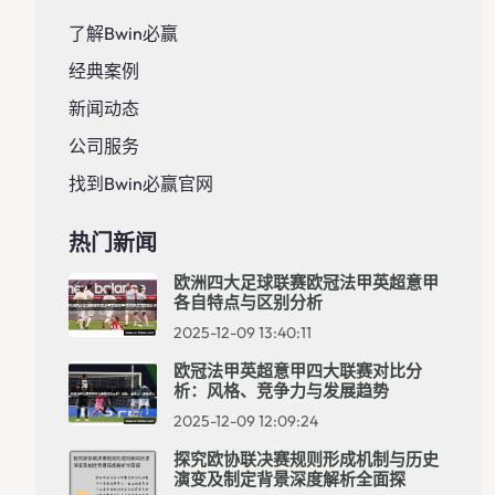
了解Bwin必赢
经典案例
新闻动态
公司服务
找到Bwin必赢官网
热门新闻
欧洲四大足球联赛欧冠法甲英超意甲
各自特点与区别分析
2025-12-09 13:40:11
欧冠法甲英超意甲四大联赛对比分
析：风格、竞争力与发展趋势
2025-12-09 12:09:24
探究欧协联决赛规则形成机制与历史
演变及制定背景深度解析全面探