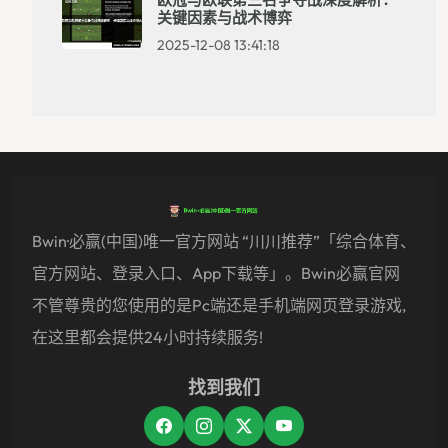
关键因素与战术博弈
2025-12-08 13:41:18
Bwin·必赢(中国)唯一官方网站 “川川推荐”「综合体育、
官方网站、登录入口、app下载等」。Bwin必赢官网
不管尊贵的您使用的是pc端还是手机端网页登录游戏,
在这里都会提供24小时持续服务!
找到我们