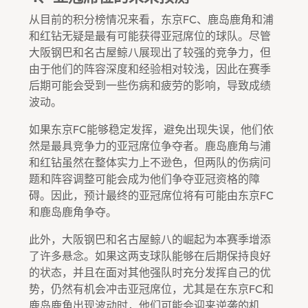
从目前的积分榜情况来看，东京FC、鹿岛鹿角和浦
和红钻无疑是最有可能获得亚冠席位的球队。尽管
大阪钢巴和名古屋鲸八展现出了较强的竞争力，但
由于他们的阵容深度和经验相对较浅，因此在赛季
后期可能会受到一些伤病和疲劳的影响，导致成绩
波动。
如果东京FC能够稳定发挥，避免出现失误，他们依
然是最具竞争力的亚冠席位争夺者。鹿岛鹿角与浦
和红钻虽然在整体实力上不逊色，但两队的伤病问
题和阵容调整可能会成为他们争夺亚冠资格的障
碍。因此，预计最终的亚冠席位将有可能由东京FC
和鹿岛鹿角争夺。
此外，大阪钢巴和名古屋鲸八的崛起为本赛季增添
了许多悬念。如果这两支球队能够在后期保持良好
的状态，并且在面对其他强队时充分发挥自己的优
势，仍然有机会冲击亚冠席位，尤其是在东京FC和
鹿岛鹿角出现波动时，他们可能会迎来逆袭的机