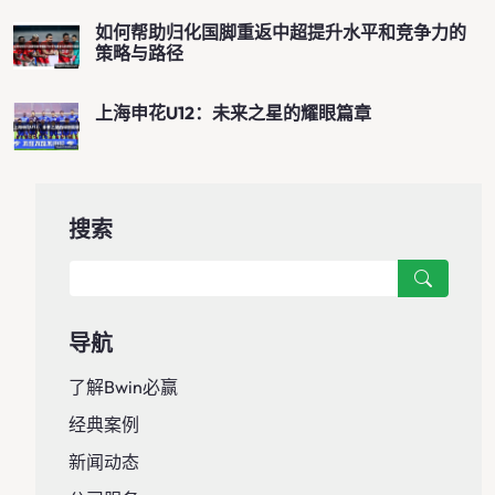
如何帮助归化国脚重返中超提升水平和竞争力的
策略与路径
上海申花U12：未来之星的耀眼篇章
搜索
导航
了解Bwin必赢
经典案例
新闻动态