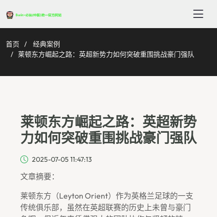
首页
经典案例
莱顿东方崛起之路：英超新势力如何突破重围挑战豪门强队
莱顿东方崛起之路：英超新势
力如何突破重围挑战豪门强队
2025-07-05 11:47:13
文章摘要：
莱顿东方（Leyton Orient）作为英格兰足球的一支
传统俱乐部，虽然在英超联赛的历史上未曾与豪门