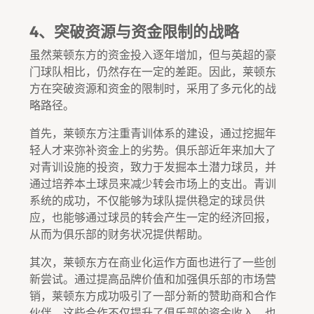
4、突破资源与资金限制的战略
虽然莱顿东方的资金投入逐年增加，但与英超的豪
门球队相比，仍然存在一定的差距。因此，莱顿东
方在突破资源和资金的限制时，采用了多元化的战
略路径。
首先，莱顿东方注重青训体系的建设，通过挖掘年
轻人才来弥补资金上的劣势。俱乐部近年来加大了
对青训设施的投资，致力于发掘本土潜力球员，并
通过培养本土球员来减少转会市场上的支出。青训
系统的成功，不仅能够为球队提供稳定的球员供
应，也能够通过球员的转会产生一定的经济回报，
从而为俱乐部的财务状况提供帮助。
其次，莱顿东方在商业化运作方面也进行了一些创
新尝试。通过提高品牌价值和加强俱乐部的市场营
销，莱顿东方成功吸引了一部分新的赞助商和合作
伙伴。这些合作不仅提升了俱乐部的资金收入，也