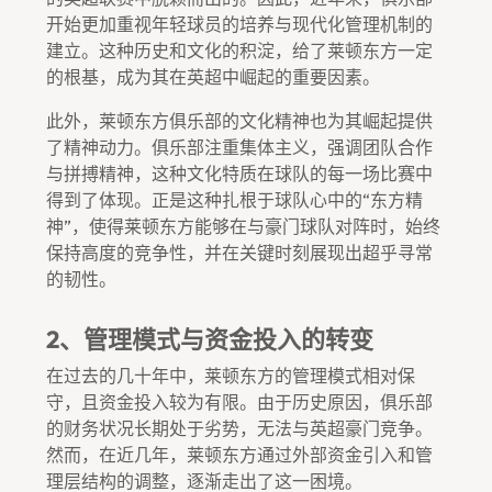
开始更加重视年轻球员的培养与现代化管理机制的
建立。这种历史和文化的积淀，给了莱顿东方一定
的根基，成为其在英超中崛起的重要因素。
此外，莱顿东方俱乐部的文化精神也为其崛起提供
了精神动力。俱乐部注重集体主义，强调团队合作
与拼搏精神，这种文化特质在球队的每一场比赛中
得到了体现。正是这种扎根于球队心中的“东方精
神”，使得莱顿东方能够在与豪门球队对阵时，始终
保持高度的竞争性，并在关键时刻展现出超乎寻常
的韧性。
2、管理模式与资金投入的转变
在过去的几十年中，莱顿东方的管理模式相对保
守，且资金投入较为有限。由于历史原因，俱乐部
的财务状况长期处于劣势，无法与英超豪门竞争。
然而，在近几年，莱顿东方通过外部资金引入和管
理层结构的调整，逐渐走出了这一困境。