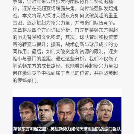
争辉，但近年来凭借强大的团队协作与坚韧的精
神，逐渐在英超赛场崭露头角，向传统强队发起挑
战。本文将深入探讨莱顿东方如何突破英超的重重
围困，逐步崛起为新兴力量，并与豪门队伍竞争。
文章将从四个方面详细分析：首先是莱顿东方崛起
的历史背景和文化积淀；其次，球队管理和投资策
略的转变与提升；接着，战术创新与球员成长的协
同作用；最后，如何突破资金和资源的限制，逐步
缩小与豪门的差距。通过这些分析，我们不仅能了
解莱顿东方的成长路径，也能看到英超新兴力量如
何在激烈竞争中找到属于自己的位置，并挑战英超
的传统豪门。