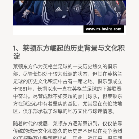
1、莱顿东方崛起的历史背景与文化积
淀
莱顿东方作为英格兰足球的一支历史悠久的俱乐
部，尽管长期处于较为低调的状态，但其在英格兰
足球的历史文化积淀中占有一席之地。俱乐部成立
于1881年，长期以来一直在英格兰足球的下游联赛
中奋斗。尽管成就不如英超的豪门球队，但莱顿东
方在球迷心中有着坚实的基础，尤其是在东伦敦地
区，俱乐部承载了深厚的地方文化与球迷情感。
随着时代的发展，莱顿东方逐渐意识到，仅仅依靠
传统的球迷文化和悠久的历史是不足以在竞争激烈
的英超联赛中脱颖而出的。因此，近年来，俱乐部