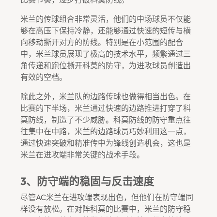
米兰的传球组合非常灵活，他们的中场球员不仅能
够在高压下保持冷静，还能够通过快速的短传与横
向移动撕开对方的防线。特别是在小范围的配合
中，米兰球员展现了极高的技术水平，频繁通过三
角传递和跑位撕开科莫的防守，为进攻球员创造出
有效的空档。
除此之外，米兰队的边路传球也做得相当出色。在
比赛的下半场，米兰通过快速的边路推进打穿了科
莫防线，制造了不少威胁。科莫防线的防守重点往
往集中在中路，米兰的边路球员巧妙利用这一点，
通过快速突破和精准传中为锋线创造机会，这也是
米兰在进攻端非常关键的战术手段。
3、防守端的稳固与反击速度
尽管AC米兰在进攻端表现出色，但他们在防守端同
样没有放松。在对阵科莫的比赛中，米兰的防守稳