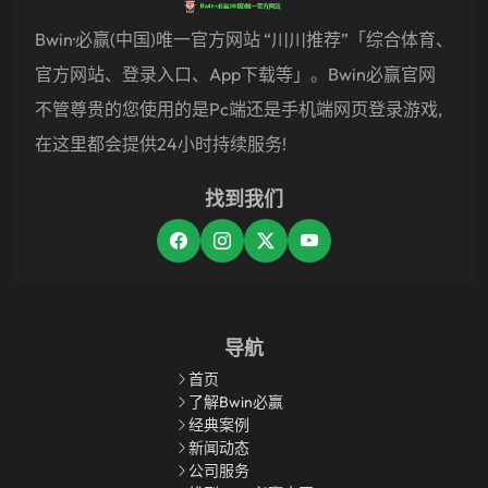
Bwin·必赢(中国)唯一官方网站 “川川推荐”「综合体育、
官方网站、登录入口、app下载等」。Bwin必赢官网
不管尊贵的您使用的是pc端还是手机端网页登录游戏,
在这里都会提供24小时持续服务!
找到我们
导航
首页
了解Bwin必赢
经典案例
新闻动态
公司服务