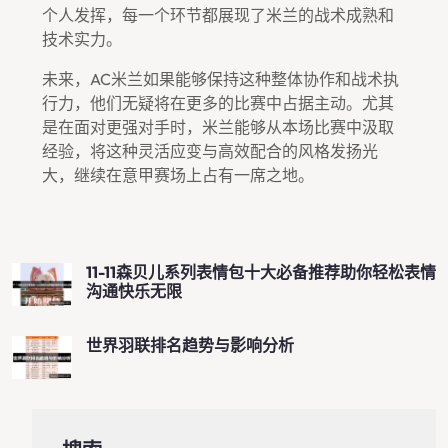
个人发挥，每一个环节都展现了米兰的战术成熟和
技术实力。
未来，AC米兰如果能够保持这种整体协作和战术执
行力，他们无疑将在更多的比赛中占据主动。尤其
是在面对更强对手时，米兰能够从本场比赛中汲取
经验，将这种灵活应变与高效配合的风格发扬光
大，继续在意甲赛场上占有一席之地。
11-11森贝儿系列表情包十大必备推荐助你轻松表情
沟通快乐无限
世界羽联排名趋势与影响分析