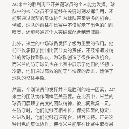
AC米兰的胜利离不开关键球员的个人能力发挥。球
队中的核心球员不仅能够在关键时刻发挥作用，还
能够通过默契的集体协作为球队带来更多的机会。
例如，球队的前锋在比赛中不仅展示了出色的门前
嗅觉，还能够通过个人突破或配合制造威胁。
此外，米兰的中场球员发挥了极为重要的作用。他
们不仅承担了控制比赛节奏的责任，还经常通过精
准的传球找到队友，为球队创造了很多进攻机会。
而米兰的防守球员也在比赛中展示了他们的坚韧与
冷静，他们通过高效的防守与快速的反击，确保了
球队的整体平衡。
然而，个别球员的发挥并不是胜利的唯一因素，AC
米兰的团队协作同样至关重要。在比赛中，米兰的
球员们展现了高度的团队精神，彼此间默契十足。
在防守时，他们能够互相补位，保持阵型的稳定；
在进攻时，他们能够迅速配合，相互支持。正是这
种出色的集体协作，使得米兰能够在比赛中取得最