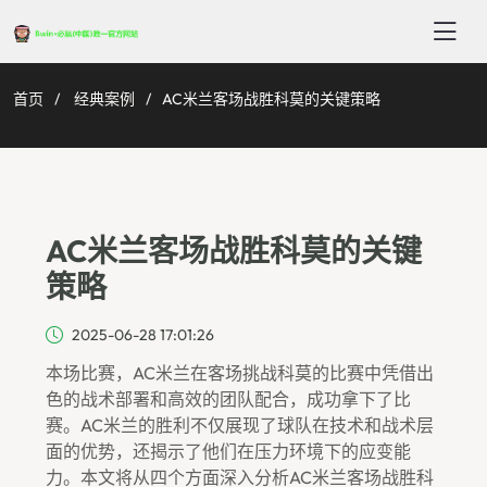
首页
经典案例
AC米兰客场战胜科莫的关键策略
AC米兰客场战胜科莫的关键
策略
2025-06-28 17:01:26
本场比赛，AC米兰在客场挑战科莫的比赛中凭借出
色的战术部署和高效的团队配合，成功拿下了比
赛。AC米兰的胜利不仅展现了球队在技术和战术层
面的优势，还揭示了他们在压力环境下的应变能
力。本文将从四个方面深入分析AC米兰客场战胜科