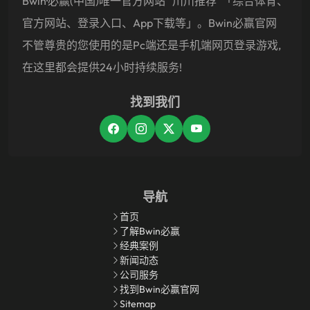
Bwin·必赢(中国)唯一官方网站 “川川推荐”「综合体育、
官方网站、登录入口、app下载等」。Bwin必赢官网
不管尊贵的您使用的是pc端还是手机端网页登录游戏,
在这里都会提供24小时持续服务!
找到我们
导航
首页
了解Bwin必赢
经典案例
新闻动态
公司服务
找到Bwin必赢官网
Sitemap