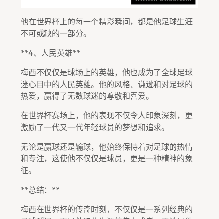
他在世界杯上的每一个精彩瞬间，都是他足球生涯
不可或缺的一部分。
**4、人民英雄**
梅西不仅仅是球场上的英雄，他也成为了全球足球
迷心目中的人民英雄。他的风格、谦逊和对足球的
热爱，赢得了无数球迷的尊敬和喜爱。
在世界杯赛场上，他的表现不仅令人印象深刻，更
激励了一代又一代年轻球员的梦想和追求。
无论是赢球还是输球，他始终保持着对足球的热情
和专注，这使他不仅仅是球员，更是一种精神的象
征。
**总结：**
梅西在世界杯的传奇时刻，不仅仅是一系列经典的