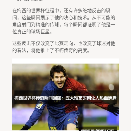
在梅西的世界杯征程中，还有许多绝地反击的瞬
间，这些瞬间展示了他的决心和技术。从不可能的
角度射门到精准的传球，每个瞬间都证明了他是一
位真正的球场巨星。
这些反击不仅改变了比赛走向，也改变了球迷对他
的看法，将他推上了不朽传奇的高度。