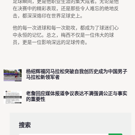
足球瞬间，更是他职业生涯的集大成者。无论是他
在决赛中的精彩表现，还是那些令人难忘的绝地反
击，都深深烙印在世界足球史上。
他的每一次进球和每一次助攻，都成为了球迷们心
中永恒的记忆。总之，梅西不仅是一位伟大的球
员，更是一位影响深远的足球传奇。
杨绍辉福冈马拉松突破自我创历史成为中国男子
马拉松新领军者
老詹回应媒体报道争议表达不满强调公正与事实
的重要性
搜索