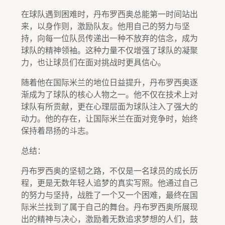
在球队遇到困难时，丹布罗西奥总能第一时间站出
来，以身作则，激励队友。他用自己的努力与坚
持，向每一位队员传递出一种不放弃的信念，成为
球队的精神领袖。这种力量不仅增强了球队的凝聚
力，也让球员们在面对挑战时更具信心。
随着他在国际米兰的地位日益提升，丹布罗西奥逐
渐成为了球队的核心人物之一。他不仅在技术上对
球队有所贡献，更在心理层面为球队注入了强大的
动力。他的存在，让国际米兰在面对竞争时，始终
保持着昂扬的斗志。
总结：
丹布罗西奥的坚韧之路，不仅是一名球员的成长历
程，更是无数年轻人追梦的真实写照。他通过自己
的努力与坚持，战胜了一个又一个困难，最终在国
际米兰找到了属于自己的舞台。丹布罗西奥所展现
出的精神与决心，激励着无数追求梦想的人们，鼓