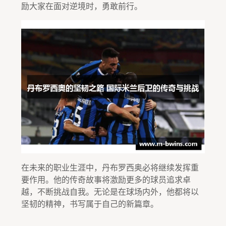
励大家在面对逆境时，勇敢前行。
在未来的职业生涯中，丹布罗西奥必将继续发挥重
要作用。他的传奇故事将激励更多的球员追求卓
越，不断挑战自我。无论是在球场内外，他都将以
坚韧的精神，书写属于自己的新篇章。