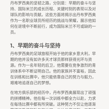
丹布罗西奥的坚韧之路，分别是：早期的奋斗与坚
持、国际米兰的成长历程、关键时刻的表现以及对
球队的影响与贡献。这些方面将揭示出丹布罗西奥
作为一名职业球员所经历的挑战与荣耀，展示他如
何在逆境中不断前行，成为国际米兰不可或缺的一
员。
1、早期的奋斗与坚持
丹布罗西奥的足球旅程开始于他的家乡意大利，早
期的他并没有如许多天才球员那样获得光环与资
源。作为一名年轻的后卫，他需要在竞争激烈的青
训体系中不断证明自己。他的家族并不富裕，因此
在训练和比赛中，他只能依靠自己的努力与毅力，
艰难地追逐自己的梦想。
在地方俱乐部的经历中，丹布罗西奥展现出了顽强
的拼搏精神。他在每一次训练中都全力以赴，力求
在每场比赛中都有所突破。这种努力不仅让他逐渐