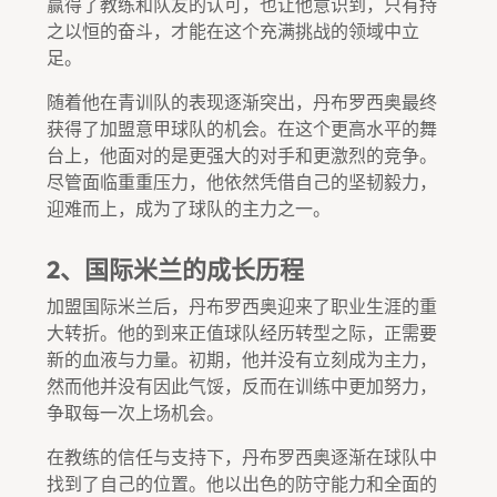
赢得了教练和队友的认可，也让他意识到，只有持
之以恒的奋斗，才能在这个充满挑战的领域中立
足。
随着他在青训队的表现逐渐突出，丹布罗西奥最终
获得了加盟意甲球队的机会。在这个更高水平的舞
台上，他面对的是更强大的对手和更激烈的竞争。
尽管面临重重压力，他依然凭借自己的坚韧毅力，
迎难而上，成为了球队的主力之一。
2、国际米兰的成长历程
加盟国际米兰后，丹布罗西奥迎来了职业生涯的重
大转折。他的到来正值球队经历转型之际，正需要
新的血液与力量。初期，他并没有立刻成为主力，
然而他并没有因此气馁，反而在训练中更加努力，
争取每一次上场机会。
在教练的信任与支持下，丹布罗西奥逐渐在球队中
找到了自己的位置。他以出色的防守能力和全面的