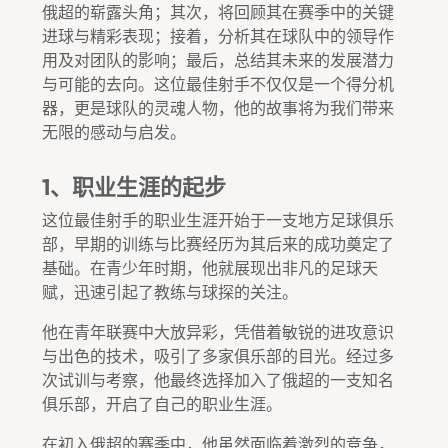
俄超的崭露头角；其次，将回顾其在赛季中的关键
进球与精彩表现；接着，分析其在球队中的领导作
用及对团队的影响；最后，总结其未来的发展潜力
与可能的去向。这位最佳射手不仅仅是一个得分机
器，更是球队的灵魂人物，他的故事将为我们带来
无限的感动与启发。
1、职业生涯的起步
这位最佳射手的职业生涯开始于一支地方足球俱乐
部，早期的训练与比赛经历为其后来的成功奠定了
基础。在青少年时期，他就展现出非凡的足球天
赋，迅速引起了教练与球探的关注。
他在青年联赛中大放异彩，凭借着敏锐的进攻意识
与出色的技术，吸引了多家俱乐部的目光。经过多
次试训与考察，他最终选择加入了俄超的一支知名
俱乐部，开启了自己的职业生涯。
在初入俄超的赛季中，他虽然面临着激烈的竞争，