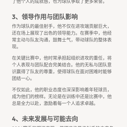
了他个人的成就感，也为球队争取了更多荣誉。
3、领导作用与团队影响
作为球队的最佳射手，他不仅在进攻端贡献巨大，
还在场上展现了出色的领导能力。在赛季中，他经
常主动与队友沟通，鼓舞士气，带动球队的整体表
现。
在关键比赛中，他时常承担起组织进攻的重任，将
个人表现与团队配合完美结合。他的无私与团队意
识赢得了队友的尊重，使得球队在面对困难时能够
团结一心。
不仅如此，他的职业态度也深深影响着年轻球员，
成为他们的榜样。无论是在训练中还是比赛中，他
总是全力以赴，激励着每一个人追求卓越。
4、未来发展与可能去向