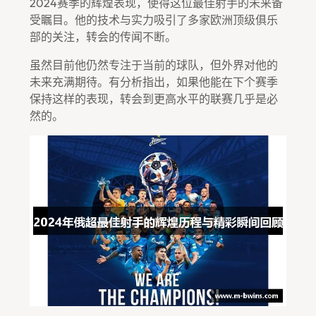
2024赛季的辉煌表现，使得这位最佳射手的未来备
受瞩目。他的技术与实力吸引了多家欧洲顶级俱乐
部的关注，转会的传闻不断。
虽然目前他仍然专注于当前的球队，但外界对他的
未来充满期待。有分析指出，如果他能在下个赛季
保持这样的表现，转会到更高水平的联赛几乎是必
然的。