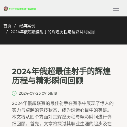
首页
经典案例
2024年俄超最佳射手的辉煌历程与精彩瞬间回顾
2024年俄超最佳射手的辉煌
历程与精彩瞬间回顾
2024-09-25 09:58:18
2024年俄超联赛的最佳射手在赛季中展现了惊人的
实力与卓越的竞技状态，成为球迷心目中的英雄。
本文将从四个方面对其辉煌历程与精彩瞬间进行详
细回顾。首先，文章将探讨其职业生涯的起步及在