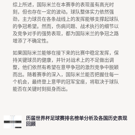
综上所述，国际米兰在本赛季的表现虽有高光时
刻，但也存在一定的波动。球队整体实力依然强
劲，主力球员在各条战线上的发挥能够支撑起球队
的争冠希望。然而，伤病问题、战术执行的细节以
及竞争对手的强势表现，都为国际米兰的争冠之路
增添了不确定性。
如果国际米兰能够在接下来的比赛中稳定发挥，保
持关键球员的健康，并针对战术上的不足做出调
整，他们依然有希望在意甲争冠的激烈竞争中脱颖
而出。随着赛季的深入，国际米兰能否把握住每一
个机会，最终登上意甲的冠军宝座，将取决于球队
能否在关键时刻挺身而出。
历届世界杯足球赛排名榜单分析及各国历史表现
回顾