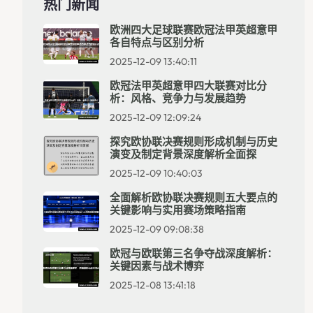
热门新闻
欧洲四大足球联赛欧冠法甲英超意甲
各自特点与区别分析
2025-12-09 13:40:11
欧冠法甲英超意甲四大联赛对比分
析：风格、竞争力与发展趋势
2025-12-09 12:09:24
探究欧协联决赛规则形成机制与历史
演变及制定背景深度解析全面探
2025-12-09 10:40:03
全面解析欧协联决赛规则五大要点的
关键影响与实用赛场策略指南
2025-12-09 09:08:38
欧冠与欧联第三名争夺战深度解析：
关键因素与战术博弈
2025-12-08 13:41:18