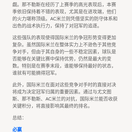
觑。那不勒斯在经历了上赛季的高光表现后，本赛
季依旧保持着不错的表现，尤其是在进攻端，他们
的火力堪称顶级。AC米兰则凭借坚实的防守体系和
出色的战术执行力，保持了对冠军的追逐。
这些强队的表现使得国际米兰的争冠形势变得更加
复杂。虽然国际米兰在整体实力上不逊色于其他竞
争对手，但由于其自身的一些不稳定因素，球队是
否能够在关键比赛中保持优势，仍然是最大的变
数。特别是在赛季末段，谁能够保持最好的状态，
谁就有可能摘得冠军。
此外，国际米兰在面对这些竞争对手时的直接对决
将成为决定冠军归属的重要因素。通过与尤文图
斯、那不勒斯、AC米兰的对抗，国际米兰能否收获
关键积分，将直接影响其最终的排名。
总结：
必赢