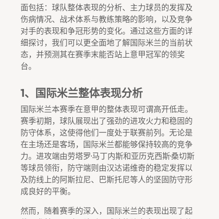
面包括：球队整体表现的分析、主力球员的发挥及
伤病情况、战术体系与教练策略的影响，以及竞争
对手的表现和争冠形势的变化。通过这些方面的详
细探讨，我们可以更全面地了解国际米兰的当前状
态，并预测其在赛季末能否站上意甲冠军的领奖
台。
1、国际米兰整体表现分析
国际米兰本赛季在意甲的整体表现可谓高开低走。
赛季初期，球队展现出了强劲的进攻火力和稳固的
防守体系，这使得他们一度处于联赛前列。无论是
在主场还是客场，国际米兰都能够保持较高的竞争
力。进攻端由劳塔罗·马丁内斯和亚历克西斯·桑切斯
等球员领衔，防守端则由汉达诺维奇的稳定发挥以
及防线上的阿斯拉尼、巴斯托尼等人的坚固防守形
成良好的平衡。
然而，随着赛季的深入，国际米兰的表现出现了起