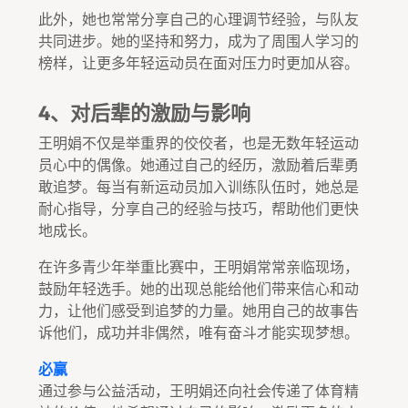
此外，她也常常分享自己的心理调节经验，与队友
共同进步。她的坚持和努力，成为了周围人学习的
榜样，让更多年轻运动员在面对压力时更加从容。
4、对后辈的激励与影响
王明娟不仅是举重界的佼佼者，也是无数年轻运动
员心中的偶像。她通过自己的经历，激励着后辈勇
敢追梦。每当有新运动员加入训练队伍时，她总是
耐心指导，分享自己的经验与技巧，帮助他们更快
地成长。
在许多青少年举重比赛中，王明娟常常亲临现场，
鼓励年轻选手。她的出现总能给他们带来信心和动
力，让他们感受到追梦的力量。她用自己的故事告
诉他们，成功并非偶然，唯有奋斗才能实现梦想。
必赢
通过参与公益活动，王明娟还向社会传递了体育精