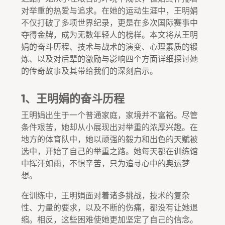
对举重的热爱与追求。在她的运动生涯中，王明娟
不仅打破了多项世界纪录，更是在多次国际赛事中
夺得金牌，成为无数年轻人的榜样。本文将从王明
娟的奋斗历程、技术与战术的演变、心理素质的锻
炼、以及对后辈的激励与影响四个方面详细探讨她
的传奇故事及其带给我们的深刻启示。
1、王明娟的奋斗历程
王明娟出生于一个普通家庭，家境并不富裕。尽管
条件艰苦，她却从小展现出对举重的浓厚兴趣。在
地方的体育队中，她以顽强的毅力和出色的天赋被
选中，开始了自己的举重之路。她每天都在训练馆
中挥汗如雨，不惧辛苦，只为追寻心中的奥运梦
想。
在训练中，王明娟面对着诸多挑战，技术的复杂
性、力量的要求，以及不断的伤痛，都没有让她退
缩。相反，这些困难使她更加坚定了自己的信念。