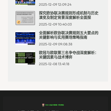
2025-12-09 12:09:24
探究欧协联决赛规则形成机制与历史
演变及制定背景深度解析全面探
2025-12-09 10:40:03
全面解析欧协联决赛规则五大要点的
关键影响与实用赛场策略指南
2025-12-09 09:08:38
欧冠与欧联第三名争夺战深度解析：
关键因素与战术博弈
2025-12-08 13:41:18