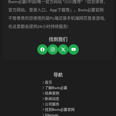
Bwin·必赢(中国)唯一官方网站 “川川推荐”「综合体育、
官方网站、登录入口、app下载等」。Bwin必赢官网
不管尊贵的您使用的是pc端还是手机端网页登录游戏,
在这里都会提供24小时持续服务!
找到我们
导航
首页
了解Bwin必赢
经典案例
新闻动态
公司服务
找到Bwin必赢官网
Sitemap