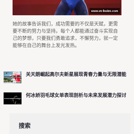
她的故事告诉我们，成功需要的不仅是天赋，更需
要不断的努力与坚持。每个人都能通过奋斗实现自
己的梦想，只要我们勇敢追求，不懈努力，就一定
能够在自己的舞台上发光发热。
关天朗崛起高尔夫新星展现青春力量与无限潜能
何冰娇羽毛球女单表现剖析与未来发展潜力探讨
搜索