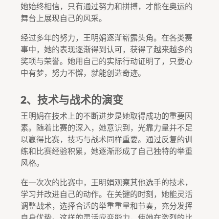
她始终相信，只有通过努力和拼搏，才能在奥运的
舞台上展现自己的风采。
经过多年的努力，王明娟逐渐崭露头角。在各类赛
事中，她的表现逐渐得到认可，获得了越来越多的
奖项与荣誉。她用自己的实际行动证明了，只要心
中有梦，努力不懈，就能创造奇迹。
2、技术与战术的演变
王明娟在技术上的不断进步是她取得成功的重要因
素。随着比赛的深入，她意识到，光靠力量并不足
以赢得比赛，技巧与战术同样重要。通过反复的训
练和比赛经验积累，她逐渐形成了自己独特的举重
风格。
在一次次的比赛中，王明娟观察其他选手的技术，
学习并改进自己的动作。在关键的时刻，她能灵活
调整战术，选择合适的举重重量和节奏，充分发挥
自身优势。这样的灵活应变能力，使她在激烈的比