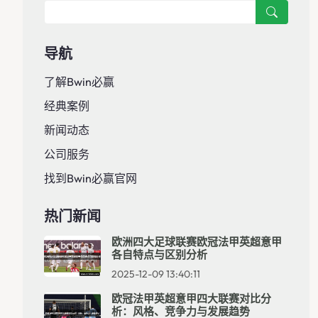
导航
了解Bwin必赢
经典案例
新闻动态
公司服务
找到Bwin必赢官网
热门新闻
欧洲四大足球联赛欧冠法甲英超意甲
各自特点与区别分析
2025-12-09 13:40:11
欧冠法甲英超意甲四大联赛对比分
析：风格、竞争力与发展趋势