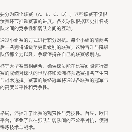
要分为四个联赛（A、B、C、D）。这些联赛不仅根
汰赛环节推动赛事的进展。各支球队根据历史排名或
队之间的竞争性和弱队之间的互动。
通过小组赛的方式进行积分对抗。每个小组的前两名
后一名则将降级至更低级别的联赛。这种晋升与降级
队伍都全力以赴，争取保持在自己的联赛级别内。
杯等大型赛事相结合，确保球员能在比赛间隙进行高
赛的成绩对球队的世界杯和欧洲杯预选赛排名产生直
与战术选择。赛事的最终冠军将通过各联赛的冠军与
的高度公平性和竞争性。
格局，还提升了比赛的观赏性与竞技性。首先，欧国
平台，避免了以往强队与弱队间的不公平对抗，使得
锤炼技术与战术。