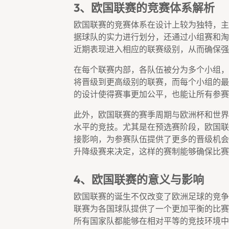
3、欧国联赛的竞赛体系解析
欧国联赛的竞赛体系在设计上较为独特，主
据球队的实力进行划分，还通过小组赛和淘
近期表现进入相应的联赛级别，从而确保强
在每个联赛内部，各队伍被分为多个小组，
将晋级到更高级别的联赛，而每个小组的最
的设计使得赛事更加公平，也能让所有参赛
此外，欧国联赛的赛季周期与欧洲杯和世界
水平的竞技。尤其是在预选赛阶段，欧国联
接影响，为参赛队伍提供了更多的晋级机会
升降级赛来决定，这样的赛制能够确保比赛
4、欧国联赛的意义与影响
欧国联赛的诞生不仅改变了欧洲足球的竞争
联赛为各国球队提供了一个更加平衡的比赛
所有国家队都能够在相对平等的竞技环境中