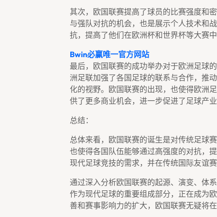
其次，欧国联赛提高了球员的比赛强度和密
与强队对抗的机会，也是展示个人技术和战
抗，提高了他们在欧洲杯和世界杯等大赛中
Bwin必赢唯一官方网站
最后，欧国联赛的成功举办对于欧洲足球的
洲足联加强了各国足球的联系与合作，推动
化的视野。欧国联赛的出现，也使得欧洲足
供了更多商业机会，进一步促进了足球产业
总结：
总体来看，欧国联赛的诞生是对传统足球赛
也使得各国队伍能够通过高强度的对抗，提
现代足球竞技的需求，并在传统国际友谊赛
通过深入分析欧国联赛的起源、演变、体系
作为现代足球的重要组成部分，正在成为欧
善和赛事影响力的扩大，欧国联赛无疑将在