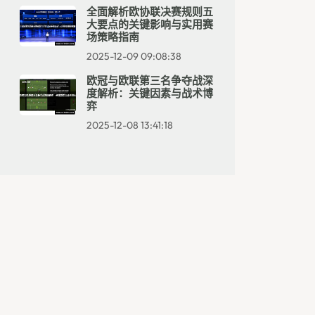
全面解析欧协联决赛规则五
大要点的关键影响与实用赛
场策略指南
2025-12-09 09:08:38
欧冠与欧联第三名争夺战深
度解析：关键因素与战术博
弈
2025-12-08 13:41:18