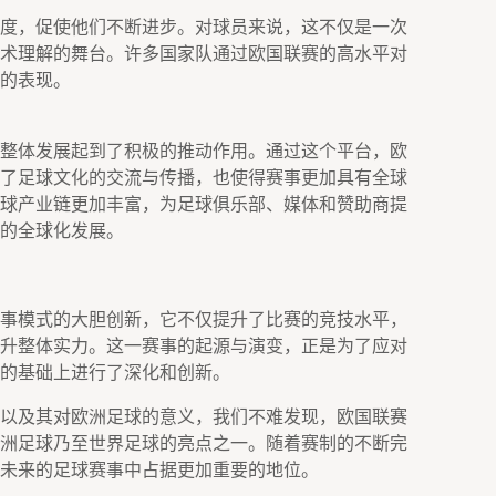
度，促使他们不断进步。对球员来说，这不仅是一次
术理解的舞台。许多国家队通过欧国联赛的高水平对
的表现。
整体发展起到了积极的推动作用。通过这个平台，欧
了足球文化的交流与传播，也使得赛事更加具有全球
球产业链更加丰富，为足球俱乐部、媒体和赞助商提
的全球化发展。
事模式的大胆创新，它不仅提升了比赛的竞技水平，
升整体实力。这一赛事的起源与演变，正是为了应对
的基础上进行了深化和创新。
以及其对欧洲足球的意义，我们不难发现，欧国联赛
洲足球乃至世界足球的亮点之一。随着赛制的不断完
未来的足球赛事中占据更加重要的地位。