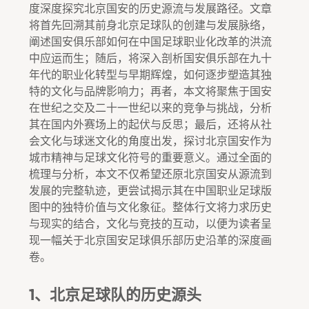
度深度探究北京国安的历史源流与发展路径。文章
将首先回溯其前身北京足球队的创建与发展脉络，
阐述国安俱乐部如何在中国足球职业化改革的洪流
中应运而生；随后，将深入剖析国安俱乐部在九十
年代的职业化转型与早期辉煌，如何逐步塑造其独
特的文化与品牌影响力；再者，本文将聚焦于国安
在世纪之交及二十一世纪以来的竞争与挑战，分析
其在国内外赛场上的起伏与反思；最后，还将从社
会文化与球迷文化的角度出发，探讨北京国安作为
城市精神与足球文化符号的重要意义。通过全面的
梳理与分析，本文不仅希望还原北京国安从源流到
发展的完整轨迹，更尝试揭示其在中国职业足球版
图中的独特价值与文化象征。整体行文将力求历史
与现实的结合，文化与竞技的互动，以便为读者呈
现一幅关于北京国安足球俱乐部历史沿革的深度画
卷。
1、北京足球队的历史源头