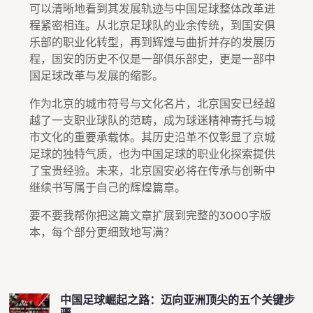
可以清晰地看到其发展轨迹与中国足球整体改革进
程紧密相连。从北京足球队的业余传统，到国安俱
乐部的职业化转型，再到辉煌与曲折并存的发展历
程，国安的历史不仅是一部俱乐部史，更是一部中
国足球改革与发展的缩影。
作为北京的城市符号与文化名片，北京国安已经超
越了一支职业球队的范畴，成为球迷精神寄托与城
市文化的重要承载体。其历史沿革不仅彰显了京城
足球的独特气质，也为中国足球的职业化探索提供
了宝贵经验。未来，北京国安必将在传承与创新中
继续书写属于自己的辉煌篇章。
要不要我帮你把这篇文章扩展到完整的3000字版
本，每个部分更细致地写满？
中国足球崛起之路：迈向亚洲顶尖的五个关键步
骤