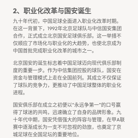
2、职业化改革与国安诞生
九十年代初，中国足球全面进入职业化改革时期。
在这一背景下，1992年北京足球队与中信国安集团
合作，正式成立北京国安足球俱乐部。这一举措不
仅顺应了市场化与职业化的大趋势，也使北京成为
中国首批完成职业化改革的城市之一。
北京国安的诞生标志着中国足球迈向现代俱乐部制
度的重要一步。作为中信集团控股的球队，国安在
资金与管理模式上走在全国前列。其成立不仅保证
了球队的竞争力，更推动了中国足球整体的职业化
进程。
国安俱乐部在成立之初便以“永远争第一”的口号赢
得了球迷的共鸣，迅速确立了自身的品牌形象。九
十年代中期，国安凭借强大的阵容与管理，在甲A联
赛中逐渐成长为一支不可忽视的劲旅，也奠定了京
城足球在全国足坛的重要地位。