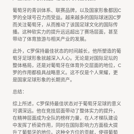
葡萄牙的青训体系、联赛品牌，以及国家形象都因C
罗的全球号召力而受益。越来越多的国际球迷因C罗
而关注葡萄牙，从而推动了该国足球文化的国际传
播。这种软实力的提升远远超出了赛场层面，甚至
带动了体育旅游与相关产业的发展。
此外，C罗保持最佳状态的时间越长，他所塑造的葡
萄牙足球形象就越深入人心。无论是对国际足坛的
整体格局，还是对葡萄牙在体育外交层面的地位，C
罗的作用都极具战略意义。这不仅是个人荣耀，更
是国家足球形象的长期资产。
总结：
综上所述，C罗保持最佳状态对于葡萄牙足球的意义
可谓深远。他在竞技层面带动了整体实力的提升，
在精神层面成为全队的榜样力量，在人才梯队建设
中发挥了桥梁作用，同时在国际影响力方面极大提
升了葡萄牙的地位。这种全方位的贡献，使得葡萄