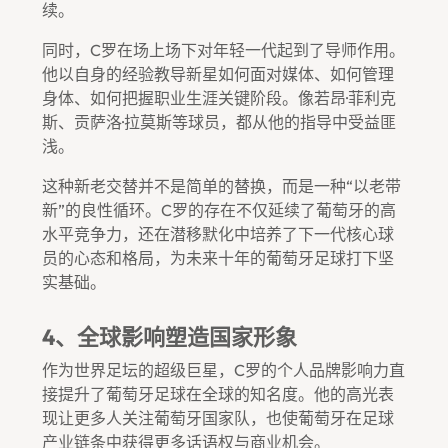
续。
同时，C罗在场上场下对年轻一代起到了导师作用。
他以自身的经验教导新星如何面对媒体、如何管理
身体、如何把握职业生涯关键阶段。像若昂·菲利克
斯、贡萨洛·拉莫斯等球员，都从他的指导中受益匪
浅。
这种新老交替并不是简单的替换，而是一种“以老带
新”的良性循环。C罗的存在不仅延续了葡萄牙的高
水平竞争力，还在潜移默化中培养了下一代核心球
员的心态和格局，为未来十年的葡萄牙足球打下坚
实基础。
4、全球影响塑造国家形象
作为世界足坛的超级巨星，C罗的个人品牌影响力直
接提升了葡萄牙足球在全球的知名度。他的高光表
现让更多人关注葡萄牙国家队，也使葡萄牙在足球
产业链条中获得更多话语权与商业机会。