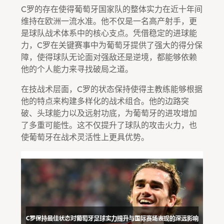
C罗的存在使得葡萄牙国家队的整体实力在近十年间
维持在欧洲一流水准。他不仅是一名高产射手，更
是球队战术体系中的核心支点。凭借稳定的进球能
力，C罗在关键赛事中为葡萄牙提供了强大的得分保
障，使得球队无论面对强敌还是逆境，都能够依赖
他的个人能力来寻找破局之道。
在技战术层面，C罗的状态保持使得主教练能够根据
他的特点来构建多样化的战术组合。他的边路突
破、头球能力以及远射功底，为葡萄牙的进攻增加
了多重可能性。这不仅提升了球队的攻击火力，也
使葡萄牙在战术灵活性上更具优势。