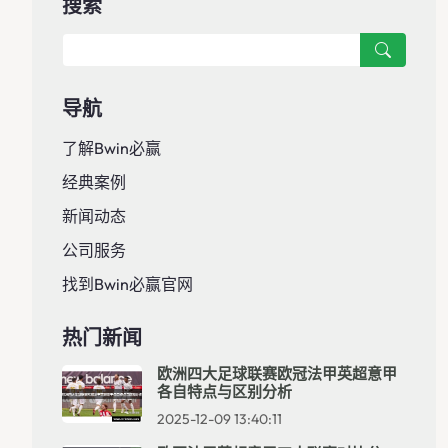
搜索
导航
了解Bwin必赢
经典案例
新闻动态
公司服务
找到Bwin必赢官网
热门新闻
欧洲四大足球联赛欧冠法甲英超意甲
各自特点与区别分析
2025-12-09 13:40:11