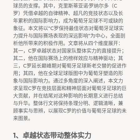
球员的支撑。其中，克里斯蒂亚诺·罗纳尔多（C
罗）凭借卓越的自律精神、超凡的竞技状态以及长
年累积的国际影响力，成为葡萄牙足球不可或缺的
象征。本文将以“C罗保持最佳状态对葡萄牙足球实
力提升与国际赛场表现的深远影响”为中心，全面剖
析他所带来的积极作用。文章将从四个维度展开：
其一，C罗卓越状态对国家队整体实力的直接提升；
其二，他在国际赛场上的榜样效应与精神驱动；其
三，C罗延长巅峰期对葡萄牙足球新老交替的促进作
用；其四，他在全球足球版图中为葡萄牙塑造的形
象与国际影响力。通过多角度的深入阐述，本文力
求呈现C罗在竞技层面和精神层面对葡萄牙足球的巨
大贡献，并在结尾对这种影响的长期意义进行总结
与升华。整体行文将保持条理分明、逻辑清晰，兼
顾事实与思辨，以展现C罗的价值与葡萄牙足球的未
来图景。
1、卓越状态带动整体实力