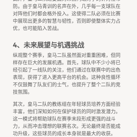
防。由于皇马青训的名声在外，几乎每一支球队在
对阵他们时都会格外投入。这使得二队必须在比赛
中展现出更多的智慧与韧性，否则即使整体实力占
优，也可能陷入苦战。
4、未来展望与机遇挑战
纵观整个赛季，皇马二队虽然面对重重困难，但同
样存在巨大的发展机遇。首先，球队中不少小将已
经引起了一线队的关注，他们通过在联赛中的出色
表现，获得了进入更高平台的机会。这种良性循环
不仅鼓舞了队友们的士气，也提升了整个二队的竞
技氛围。
其次，皇马二队的教练组在年轻球员培养方面经验
丰富，他们深知如何在保护球员的同时激发潜力。
这一模式将帮助球队在赛季末段形成更强的战斗
力，从而冲击理想的联赛名次。无论最终是否能成
功升级，这些球员的成长本身就是最大的收获。