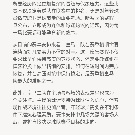
所要经历的是更加复杂的晋级与保级压力。这些比
赛不仅决定着球队在联赛中的排名，更是对年轻球
员适应职业足球节奏的重要考验。新赛季的赛程一
旦公布，立即成为媒体和球迷热议的话题，因为每
一场比赛都可能孕育新的故事。
从目前的赛事安排来看，皇马二队在赛季初期需要
连续面对几支实力不俗的对手。这一密集赛程不仅
要求球员们保持高度的竞技状态，还需要教练组在
阵容轮换上做出精细的安排。如何在短时间内完成
恢复，并在高压对抗中保持稳定，是赛季初皇马二
队最大的难题之一。
此外，皇马二队在主场与客场的表现差异也成为一
个关注点。主场的球迷支持为球队注入信心，但客
场作战环境往往更加严苛，年轻球员需要在不利条
件下磨炼心理素质。赛事安排中几场关键的客场大
战，或将直接决定球队赛季目标的走向。