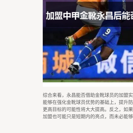
综合来看，永昌能否借助金靴球员的加盟实
能够在强化金靴球员优势的基础上，提升防
更高目标的可能性将大大提高。反之，如果
加盟也可能只是短期内的亮点，而未必能够