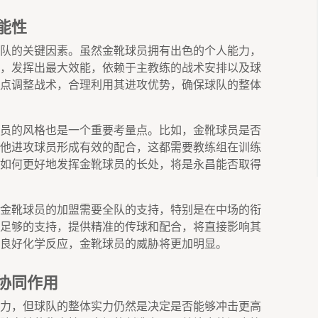
能性
队的关键因素。虽然金靴球员拥有出色的个人能力，
，发挥出最大效能，依赖于主教练的战术安排以及球
点调整战术，合理利用其进攻优势，确保球队的整体
员的风格也是一个重要考量点。比如，金靴球员是否
他进攻球员形成有效的配合，这都需要教练组在训练
如何更好地发挥金靴球员的长处，将是永昌能否取得
金靴球员的加盟需要全队的支持，特别是在中场的衔
足够的支持，提供精准的传球和配合，将直接影响其
良好化学反应，金靴球员的威胁将更加明显。
协同作用
力，但球队的整体实力仍然是决定是否能够冲击更高