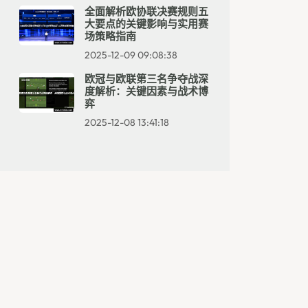
全面解析欧协联决赛规则五
大要点的关键影响与实用赛
场策略指南
2025-12-09 09:08:38
欧冠与欧联第三名争夺战深
度解析：关键因素与战术博
弈
2025-12-08 13:41:18