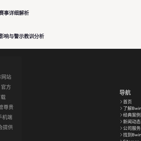
赛事详细解析
影响与警示教训分析
方网站
、官方
导航
下载
首页
不管尊贵
了解Bwi
经典案例
手机端
新闻动态
会提供
公司服务
找到Bwi