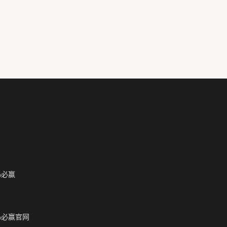
n必赢
n必赢官网