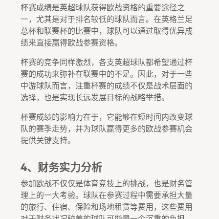
杯赛成绩是英超球队获得欧战资格的重要途径之
一，尤其是对于排名较低的球队而言。在英格兰足
总杯和联赛杯的比赛中，球队可以通过取得优异成
绩来直接赢得欧战参赛资格。
杯赛的竞争同样激烈，各支英超球队都希望通过杯
赛的成功来弥补在联赛中的不足。因此，对于一些
中游球队而言，注重杯赛的成绩不仅是战术层面的
选择，也是实现长远发展目标的战略举措。
杯赛成绩的影响力在于，它能够在短时间内改变球
队的赛季走势，并为球队赢得更多的欧战参赛机会
提供关键支持。
4、财务实力分析
参加欧战不仅仅是体育竞技上的挑战，也是财务管
理上的一大考验。球队在参赛过程中需要承担大量
的旅行、住宿、保险和场地租赁等费用，这些费用
对于财务状况较差的球队可能是一个沉重的负担。