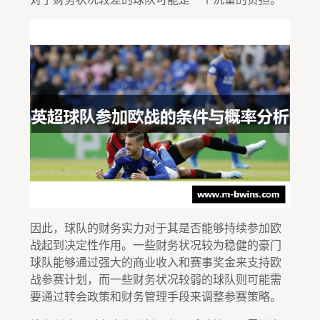
因此，球队的财务实力对于其是否能够持续参加欧
战起到决定性作用。一些财务状况较为稳健的豪门
球队能够通过强大的商业收入和赛事奖金来支持欧
战参赛计划，而一些财务状况较弱的球队则可能需
要通过转会政策和财务管理手段来调整参赛策略。