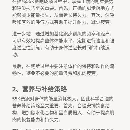
在提高55K赛跑成绩过程中，掌握正确的跑步姿势
和呼吸技巧至关重要。首先，正确的脚步落地方式
能够减少能量损失，从而延长持久力。其次，深呼
吸和有效的呼气方式有助于提升耐力，减少疲劳。
进一步地，通过增加基础跑步训练的频率和距离，
可以有效地提高整体体能水平。定期进行速度和强
度适应性训练，有助于身体适应长时间的持续运
动。
最后，在跑步过程中要注意体位的保持和动作的流
畅性，避免不必要的能量浪费和肌肉疲劳。
2、营养与补给策略
55K赛跑对身体的能量消耗极大，因此科学合理的
营养补给策略至关重要。首先，合理安排饮食结
构，增加碳水化合物和蛋白质摄入，有助于提高肌
肉的恢复能力和持久力。