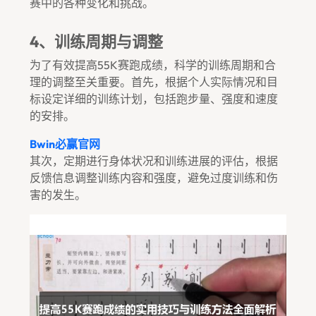
赛中的各种变化和挑战。
4、训练周期与调整
为了有效提高55K赛跑成绩，科学的训练周期和合
理的调整至关重要。首先，根据个人实际情况和目
标设定详细的训练计划，包括跑步量、强度和速度
的安排。
Bwin必赢官网
其次，定期进行身体状况和训练进展的评估，根据
反馈信息调整训练内容和强度，避免过度训练和伤
害的发生。