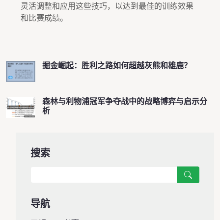
灵活调整和应用这些技巧，以达到最佳的训练效果
和比赛成绩。
掘金崛起：胜利之路如何超越灰熊和雄鹿？
森林与利物浦冠军争夺战中的战略博弈与启示分
析
搜索
导航