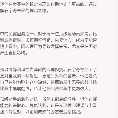
述他在大赛中的稳定表现如何助他走向更高峰。通过
解石宇奇未来的崛起之路。
中的关键因素之一。对于每一位顶级运动员来说，比
利或挫折时，如何调整情绪、恢复信心，成为了能否
键比赛中，因心理压力导致发挥失常，尤其是在面对
产生直接影响。
是以冷静和理性为基础的心理修复。石宇奇在经历了
是对自我的一种反思，更是对对手的警示。他通过总
自己有能力弥补这些缺憾，进而激发出无畏的战斗精
比赛中屡屡翻盘，也让他在比赛过程中更加强大。
顶级对手的激烈对抗，虽然未能最终取胜，但他在赛
能力和进取心。复仇法则，正是从这种心理调节中汲
加冷静应对，以更加成熟的姿态去迎接挑战。