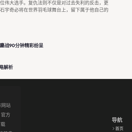
位伟大选手。复仇法则不仅是对过去失利的反击，更
石宇奇必将在世界羽毛球舞台上，留下属于他自己的
鏖战90分钟精彩纷呈
略解析
方网站
、官方
导航
下载
首页