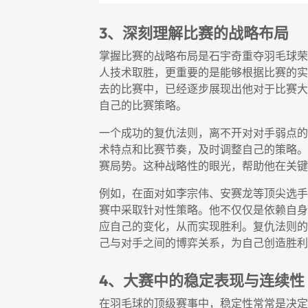
3、深刻理解比赛的战略布局
掌握比赛的战略布局是石宇奇重夺羽毛球荣
人技术取胜，更重要的是能够根据比赛的实
去的比赛中，已经逐步展现出他对于比赛大
自己的比赛策略。
一个成功的复仇法则，离不开对对手弱点的
术特点和比赛节奏，及时调整自己的策略。
赛局势。这种战略性的眼光，帮助他在关键
例如，在面对如李宗伟、安赛龙等顶尖选手
赛中采取针对性策略。他不仅仅是依赖自身
应自己的变化，从而实现胜利。复仇法则的
己与对手之间的博弈关系，为自己创造胜利
4、大赛中的稳定表现与连续性
在羽毛球的顶级赛事中，稳定性常常是决定