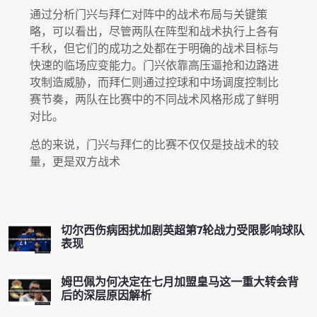
通过分析门兴与拜仁对阵中的战术布局与关键策
略，可以看出，尽管两队在阵型和战术执行上各有
千秋，但它们的成功之处都在于明确的战术目标与
快速的临场应变能力。门兴依靠高压逼抢和边路进
攻制造威胁，而拜仁则通过控球和中场调度控制比
赛节奏，两队在比赛中的不同战术风格形成了鲜明
对比。
总的来说，门兴与拜仁的比赛不仅仅是技战术的较
量，更是双方战术
切尔西伤病困扰加剧英超第7轮战力受限影响球队
表现
姆巴佩为何决定在七月加盟皇马这一重大转会背
后的深层原因解析