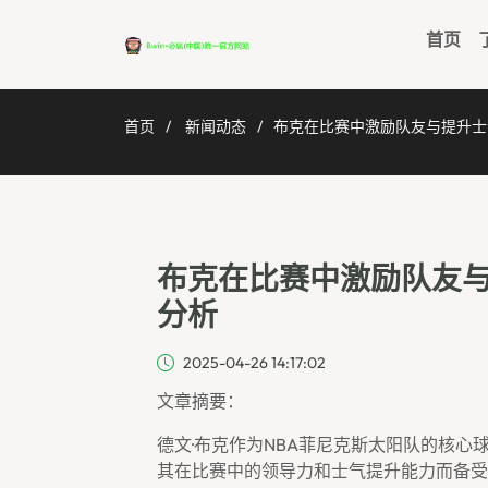
首页
首页
新闻动态
布克在比赛中激励队友与提升士
布克在比赛中激励队友
分析
2025-04-26 14:17:02
文章摘要：
德文·布克作为NBA菲尼克斯太阳队的核
其在比赛中的领导力和士气提升能力而备受