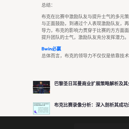
总结：
布克在比赛中激励队友与提升士气的多元策
与正面鼓励，到通过个人表现激励队友，再
导力，布克的影响力贯穿于比赛的方方面面
提升团队的士气，激励队友充分发挥潜力。
Bwin必赢
总体而言，布克的领导力不仅仅是依靠技术
巴黎圣日耳曼商业扩展策略解析及其
布克比赛录像分析：深入剖析其成功