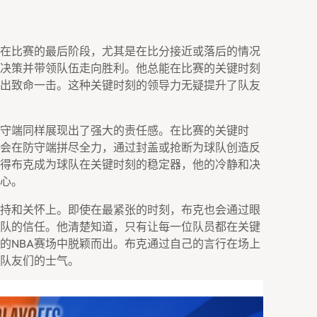
在比赛的最后阶段，尤其是在比分接近或落后的情况
决策并带领队伍走向胜利。他总能在比赛的关键时刻
出致命一击。这种关键时刻的领导力无疑提升了队友
守端同样展现出了强大的责任感。在比赛的关键时
会在防守端拼尽全力，通过封盖或抢断为球队创造反
得布克成为球队在关键时刻的稳定器，他的冷静和决
心。
持和关怀上。即使在最紧张的时刻，布克也会通过眼
队的信任。他清楚知道，只有让每一位队员都在关键
的NBA赛场中脱颖而出。布克通过自己的言行在场上
队友们的士气。