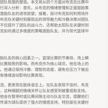
团队氛围的塑造。本文将从四个方面对布克在比赛中
行深入分析：首先，从布克的情绪管理和正面鼓励策
激励队友的进攻欲望；接着，探讨布克如何利用场外
布克在关键时刻展现出的领导魅力和冷静决策对团队
不仅提升了团队的战斗力，还帮助太阳队在关键时刻
克如何通过多维度的策略激励队友，并为现代篮球中
励队友的核心因素之一。篮球比赛的节奏快，场上瞬
比赛局势的影响。而布克作为核心球员，他在场上的
。他通过保持冷静、理智的态度，避免在压力下做出
免情绪波动影响比赛表现。
流，更表现在肢体语言上。在队友表现不佳时，布克
，这种细腻的情绪关怀让队友感受到被重视和支持。
他会在暂停时或比赛间隙主动与队友交流，提醒他们
传递为球队提供了强大的情感支持，特别是在关键时