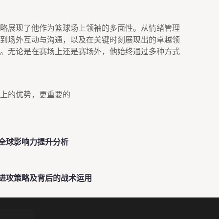
略展现了他作为篮球场上领袖的多面性。从情绪管理
到场外互动与沟通，以及在关键时刻展现出的卓越领
。无论是在赛场上还是赛场外，他始终通过多种方式
上的优势，更重要的
全球影响力提升分析
进攻策略及背后的战术运用