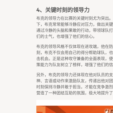
4、关键时刻的领导力
布克的领导力在比赛的关键时刻尤为突出。
下，布克常常能够冷静应对压力，做出关键
通过冷静的头脑和果敢的行动，带领球队打
们的士气，也增强了他们的信心。
布克的领导风格不仅体现在进攻端，他在防
刻，布克不仅会用自己的得分帮助球队，也
击机会。正是这种攻守兼备的全面表现，使
策能力为队友树立了榜样，增强了他们的信
另外，布克的领导力还体现在他对队员的支
神、言语或动作来激励队友，传递出他对团
时刻保持冷静并敢于担当，才能在竞争激烈
营造了一种团结互助的氛围，极大地提升了