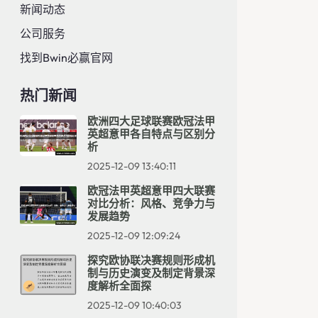
新闻动态
公司服务
找到Bwin必赢官网
热门新闻
欧洲四大足球联赛欧冠法甲
英超意甲各自特点与区别分
析
2025-12-09 13:40:11
欧冠法甲英超意甲四大联赛
对比分析：风格、竞争力与
发展趋势
2025-12-09 12:09:24
探究欧协联决赛规则形成机
制与历史演变及制定背景深
度解析全面探
2025-12-09 10:40:03