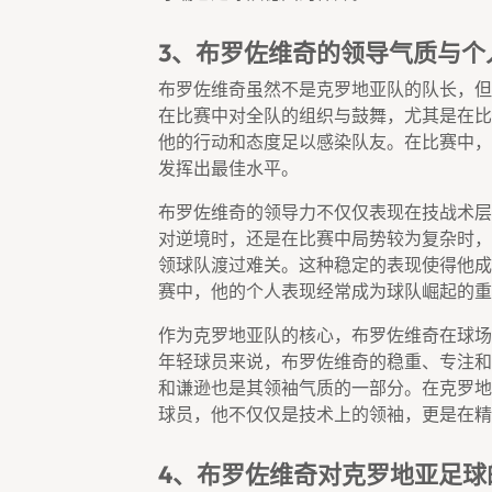
3、布罗佐维奇的领导气质与个
布罗佐维奇虽然不是克罗地亚队的队长，但
在比赛中对全队的组织与鼓舞，尤其是在比
他的行动和态度足以感染队友。在比赛中，
发挥出最佳水平。
布罗佐维奇的领导力不仅仅表现在技战术层
对逆境时，还是在比赛中局势较为复杂时，
领球队渡过难关。这种稳定的表现使得他成
赛中，他的个人表现经常成为球队崛起的重
作为克罗地亚队的核心，布罗佐维奇在球场
年轻球员来说，布罗佐维奇的稳重、专注和
和谦逊也是其领袖气质的一部分。在克罗地
球员，他不仅仅是技术上的领袖，更是在精
4、布罗佐维奇对克罗地亚足球