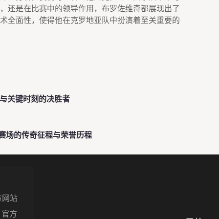
，还是在比赛中的领导作用，布罗佐维奇都展现出了
术全面性，使得他在克罗地亚队中扮演着至关重要的
宝与关键时刻的决胜者
赛场的传奇征程与荣誉历程
方网站
、官方