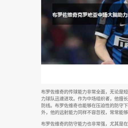
布罗佐维奇的传球能力非常全面，无论是短
力球队迅速进攻。作为中场组织者，他擅长
防线。布罗佐维奇也能够在压迫性的防守下
外，他的远射能力同样不容忽视，常常能够
布罗佐维奇的防守能力也非常强，尤其是在