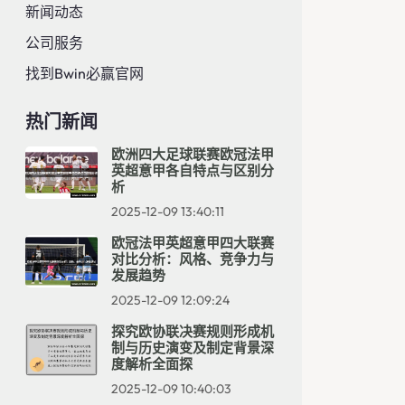
新闻动态
公司服务
找到Bwin必赢官网
热门新闻
欧洲四大足球联赛欧冠法甲
英超意甲各自特点与区别分
析
2025-12-09 13:40:11
欧冠法甲英超意甲四大联赛
对比分析：风格、竞争力与
发展趋势
2025-12-09 12:09:24
探究欧协联决赛规则形成机
制与历史演变及制定背景深
度解析全面探
2025-12-09 10:40:03